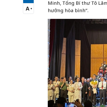
Cỡ chữ vừa
Minh, Tổng Bí thư Tô Lâm
A
+
hưởng hòa bình”.
Cỡ chữ lớn