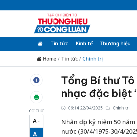
Tin tức
Kinh tế
Thương hiệu
Home
Tin tức
Chính trị
Tổng Bí thư Tô
nhạc đặc biệt 
06:14 22/04/2025
Chính trị
CỠ CHỮ
A
Nhân dịp kỷ niệm 50 năm
−
Cỡ chữ nhỏ
nước (30/4/1975-30/4/2025
A