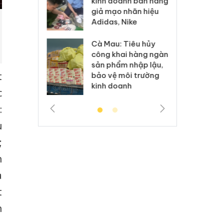
kinh doanh bán hàng
g vụ án buôn
hạ
giả mạo nhãn hiệu
h sữa
bá
Adidas, Nike
 giả
Mo
Cà Mau: Tiêu hủy
g: Đối tượng
An
công khai hàng ngàn
 đường dây
ch
sản phẩm nhập lậu,
 giả tại Phú
bá
t
bảo vệ môi trường
 đầu thú
Qu
kinh doanh
c
:
u
;
n
à
t
h