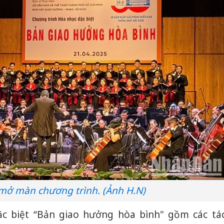
mở màn chương trình. (Ảnh H.N)
c biệt “Bản giao hưởng hòa bình" gồm các tá