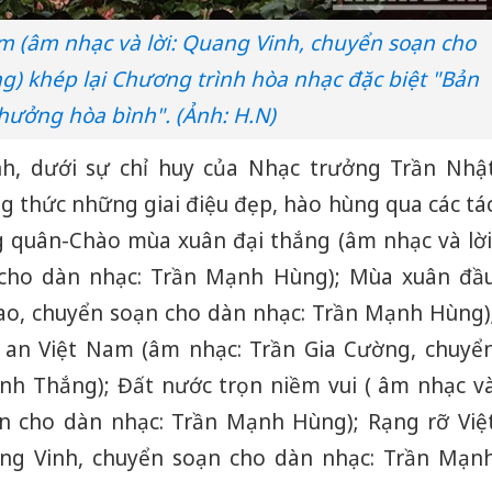
hại tron
bán bìn
m (âm nhạc và lời: Quang Vinh, chuyển soạn cho
Moyuum
) khép lại Chương trình hòa nhạc đặc biệt "Bản
An Gian
hưởng hòa bình". (Ảnh: H.N)
chủ mưu
bán hàng
h, dưới sự chỉ huy của Nhạc trưởng Trần Nhậ
Quốc ra
g thức những giai điệu đẹp, hào hùng qua các tá
 quân-Chào mùa xuân đại thắng (âm nhạc và lời
cho dàn nhạc: Trần Mạnh Hùng); Mùa xuân đầ
 Cao, chuyển soạn cho dàn nhạc: Trần Mạnh Hùng)
g an Việt Nam (âm nhạc: Trần Gia Cường, chuyể
nh Thắng); Đất nước trọn niềm vui ( âm nhạc v
ạn cho dàn nhạc: Trần Mạnh Hùng); Rạng rỡ Việ
ng Vinh, chuyển soạn cho dàn nhạc: Trần Mạn