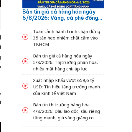
Bản tin giá cả hàng hóa ngày
6/8/2026: Vàng, cà phê đồng
loạt tăng mạnh
Toàn cảnh hành trình chặn đứng
i
35 tấn heo nhiễm chất cấm vào
TP.HCM
í
Bản tin giá cả hàng hóa ngày
g
5/8/2026: Thị trường phân hóa,
ộ
nhiều mặt hàng chịu áp lực
Xuất nhập khẩu vượt 659,6 tỷ
USD: Tín hiệu tăng trưởng mạnh
,
của kinh tế Việt Nam
n
Bản tin thị trường hàng hóa
4/8/2026: Dầu lao dốc, sầu riêng
tăng mạnh, giá vàng giằng co