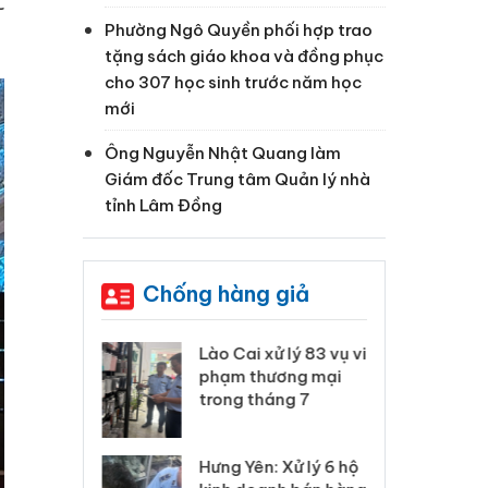
c
Phường Ngô Quyền phối hợp trao
tặng sách giáo khoa và đồng phục
cho 307 học sinh trước năm học
mới
Ông Nguyễn Nhật Quang làm
Giám đốc Trung tâm Quản lý nhà
tỉnh Lâm Đồng
Chống hàng giả
 Thanh Hóa
Lào Cai xử lý 83 vụ vi
Cô
ại trong vụ
phạm thương mại
tìm
xuất, buôn
trong tháng 7
án
 sào giả
bá
Hưng Yên: Xử lý 6 hộ
óa: Tìm bị
Th