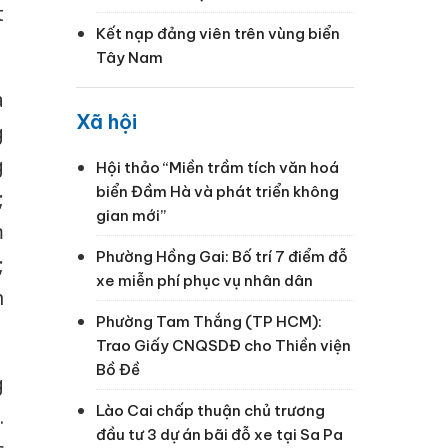
t
Kết nạp đảng viên trên vùng biển
Tây Nam
a
Xã hội
g
g
Hội thảo “Miền trầm tích văn hoá
biển Đầm Hà và phát triển không
;
gian mới”
m
Phường Hồng Gai: Bố trí 7 điểm đỗ
;
xe miễn phí phục vụ nhân dân
h
Phường Tam Thắng (TP HCM):
Trao Giấy CNQSDĐ cho Thiền viện
Bồ Đề
g
Lào Cai chấp thuận chủ trương
.
đầu tư 3 dự án bãi đỗ xe tại Sa Pa