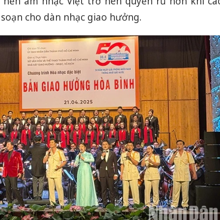
 nền âm nhạc Việt trở nên quyến rũ hơn khi cá
soạn cho dàn nhạc giao hưởng.
Công an
tìm bị h
án sản 
bán yến
Thanh H