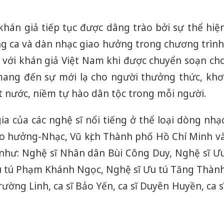
khán giả tiếp tục được dâng trào bởi sự thể hiệ
ng ca và dàn nhạc giao hưởng trong chương trình
với khán giả Việt Nam khi được chuyển soạn ch
ang đến sự mới lạ cho người thưởng thức, khơ
t nước, niềm tự hào dân tộc trong mỗi người.
a của các nghệ sĩ nổi tiếng ở thể loại dòng nhạ
o hưởng-Nhạc, Vũ kịch Thành phố Hồ Chí Minh v
 như: Nghệ sĩ Nhân dân Bùi Công Duy, Nghệ sĩ Ư
u tú Phạm Khánh Ngọc, Nghệ sĩ Ưu tú Tăng Thàn
rường Linh, ca sĩ Bảo Yến, ca sĩ Duyên Huyền, ca s