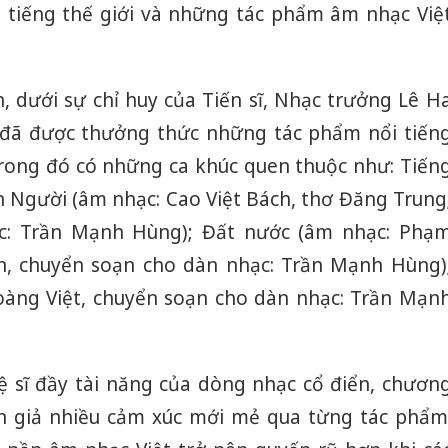
 tiếng thế giới và những tác phẩm âm nhạc Việ
, dưới sự chỉ huy của Tiến sĩ, Nhạc trưởng Lê H
ả đã được thưởng thức những tác phẩm nổi tiến
 trong đó có những ca khúc quen thuộc như: Tiến
 Người (âm nhạc: Cao Việt Bách, thơ Đăng Trung
c: Trần Mạnh Hùng); Đất nước (âm nhạc: Phạ
ên, chuyển soạn cho dàn nhạc: Trần Mạnh Hùng)
Hoàng Việt, chuyển soạn cho dàn nhạc: Trần Mạn
ệ sĩ đầy tài năng của dòng nhạc cổ điển, chươn
án giả nhiều cảm xúc mới mẻ qua từng tác phẩm