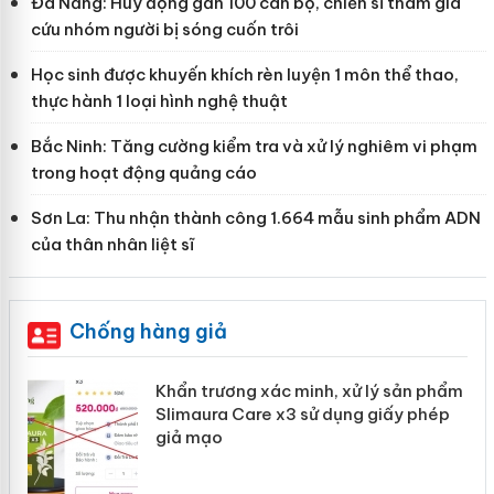
Đà Nẵng: Huy động gần 100 cán bộ, chiến sĩ tham gia
cứu nhóm người bị sóng cuốn trôi
Học sinh được khuyến khích rèn luyện 1 môn thể thao,
thực hành 1 loại hình nghệ thuật
Bắc Ninh: Tăng cường kiểm tra và xử lý nghiêm vi phạm
trong hoạt động quảng cáo
Sơn La: Thu nhận thành công 1.664 mẫu sinh phẩm ADN
của thân nhân liệt sĩ
Chống hàng giả
ản
Khẩn trương xác minh, xử lý sản phẩm
Slimaura Care x3 sử dụng giấy phép
giả mạo
 án