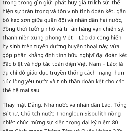
trọng trong gìn giữ, phát huy giá trị lịch sử, thể
hiện sự trân trọng và tôn vinh tình đoàn kết, gắn
bó keo sơn giữa quân đội và nhân dân hai nước,
đồng thời tưởng nhớ và tri ân hàng vạn chiến sỹ,
thanh niên xung phong Việt – Lào đã cống hiến,
hy sinh trên tuyến đường huyền thoại này, vừa
góp phần khẳng định tình hữu nghị vĩ đại đoàn kết
đặc biệt và hợp tác toàn diện Việt Nam – Lào; là
địa chỉ đỏ giáo dục truyền thống cách mạng, hun
đúc lòng yêu nước và tinh thần đoàn kết cho các
thế hệ mai sau.
Thay mặt Đảng, Nhà nước và nhân dân Lào, Tổng
Bí thư, Chủ tịch nước Thongloun Sisoulith nồng
nhiệt chúc mừng sự kiện trọng đại kỷ niệm 80
năm Cách mạng Tháng Tám và Quốc khánh 2/9;