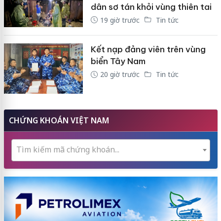
dân sơ tán khỏi vùng thiên tai
19 giờ trước
Tin tức
Kết nạp đảng viên trên vùng
biển Tây Nam
20 giờ trước
Tin tức
CHỨNG KHOÁN VIỆT NAM
Tìm kiếm mã chứng khoán...