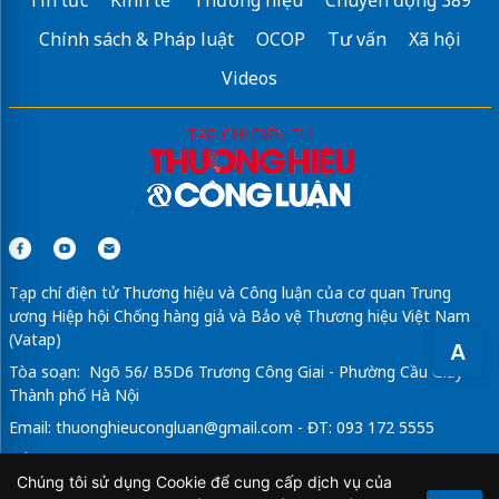
Chính sách & Pháp luật
OCOP
Tư vấn
Xã hội
Videos
Tạp chí điện tử Thương hiệu và Công luận của cơ quan Trung
ương Hiệp hội Chống hàng giả và Bảo vệ Thương hiệu Việt Nam
(Vatap)
A
Tòa soạn: Ngõ 56/ B5D6 Trương Công Giai - Phường Cầu Giấy -
Thành phố Hà Nội
Email:
thuonghieucongluan@gmail.com
- ĐT: 093 172 5555
Tổng Biên Tập: Vũ Đức Thuận
Chúng tôi sử dụng Cookie để cung cấp dịch vụ của
Giấy phép hoạt động báo chí điện tử số 64/GP-BTTTT do Bộ