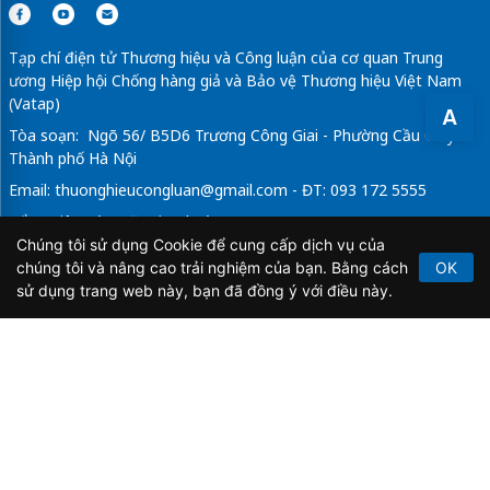
Tạp chí điện tử Thương hiệu và Công luận của cơ quan Trung
ương Hiệp hội Chống hàng giả và Bảo vệ Thương hiệu Việt Nam
(Vatap)
A
Tòa soạn: Ngõ 56/ B5D6 Trương Công Giai - Phường Cầu Giấy -
Thành phố Hà Nội
Email:
thuonghieucongluan@gmail.com
- ĐT: 093 172 5555
Tổng Biên Tập: Vũ Đức Thuận
Chúng tôi sử dụng Cookie để cung cấp dịch vụ của
Giấy phép hoạt động báo chí điện tử số 64/GP-BTTTT do Bộ
chúng tôi và nâng cao trải nghiệm của bạn. Bằng cách
OK
Thông tin và Truyền thông cấp ngày 21/2/2020.
sử dụng trang web này, bạn đã đồng ý với điều này.
Copyright © 2026
TẠP CHÍ THƯƠNG HIỆU & CÔNG
LUẬN
. All Rights Reserved.
Bản quyền thuộc Tạp chí Thương hiệu và Công luận. Cấm
sao chép dưới mọi hình thức nếu không có sự chấp thuận