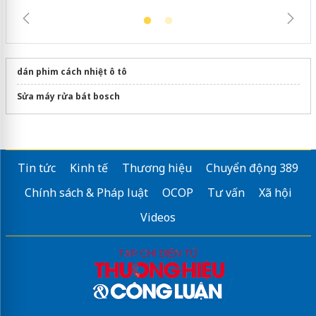
dán phim cách nhiệt ô tô
Sửa máy rửa bát bosch
Tin tức
Kinh tế
Thương hiệu
Chuyển động 389
Chính sách & Pháp luật
OCOP
Tư vấn
Xã hội
Videos