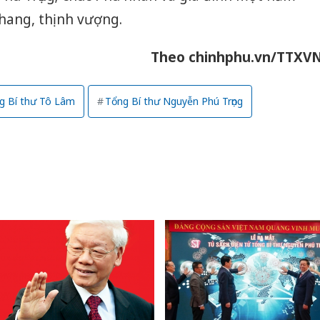
Adidas, 
hang, thịnh vượng.
Cà Mau:
công kh
Theo chinhphu.vn/TTXV
sản phẩ
bảo vệ 
kinh do
g Bí thư Tô Lâm
Tổng Bí thư Nguyễn Phú Trọng
Công an
tìm bị h
án sản 
bán yến