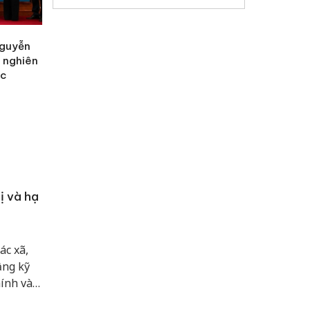
Nguyễn
o nghiên
ốc
ị và hạ
ác xã,
ầng kỹ
ính và