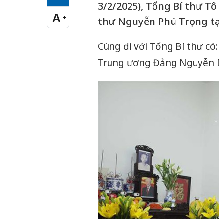
Cỡ chữ vừa
3/2/2025), Tổng Bí thư 
A
+
thư Nguyễn Phú Trọng tại
Cỡ chữ lớn
Cùng đi với Tổng Bí thư c
Trung ương Đảng Nguyễn D