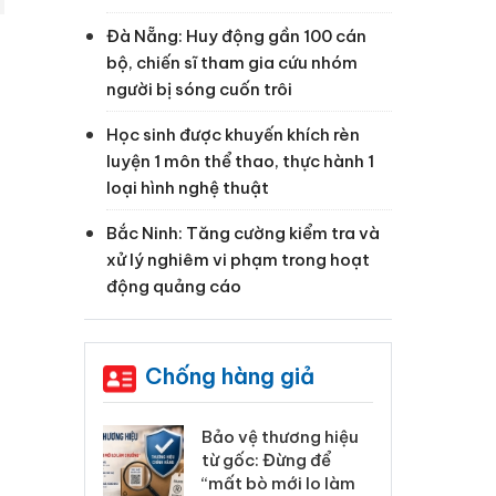
Đà Nẵng: Huy động gần 100 cán
bộ, chiến sĩ tham gia cứu nhóm
người bị sóng cuốn trôi
Học sinh được khuyến khích rèn
luyện 1 môn thể thao, thực hành 1
loại hình nghệ thuật
Bắc Ninh: Tăng cường kiểm tra và
xử lý nghiêm vi phạm trong hoạt
động quảng cáo
Chống hàng giả
: Xử lý 6 hộ
Bảo vệ thương hiệu
Hư
anh bán hàng
từ gốc: Đừng để
ki
 nhãn hiệu
“mất bò mới lo làm
gi