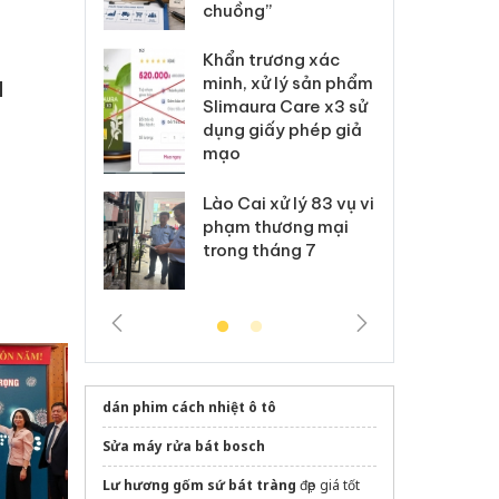
Nike
chuồng”
Ad
 Tiêu hủy
Khẩn trương xác
Cà
ai hàng ngàn
minh, xử lý sản phẩm
cô
N
m nhập lậu,
Slimaura Care x3 sử
sả
môi trường
dụng giấy phép giả
bả
anh
mạo
ki
 Thanh Hóa
Lào Cai xử lý 83 vụ vi
Cô
ại trong vụ
phạm thương mại
tìm
xuất, buôn
trong tháng 7
án
 sào giả
bá
dán phim cách nhiệt ô tô
Sửa máy rửa bát bosch
Lư hương gốm sứ bát tràng
đẹp giá tốt