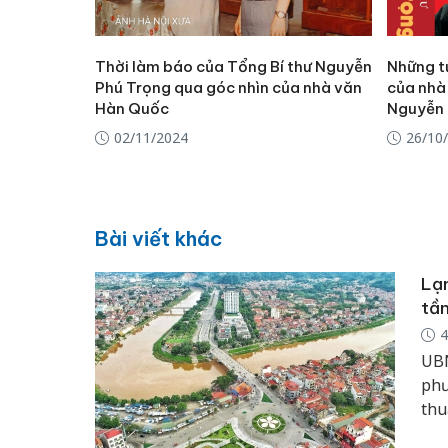
Thời làm báo của Tổng Bí thư Nguyễn
Những tư
Phú Trọng qua góc nhìn của nhà văn
của nhà
Hàn Quốc
Nguyễn 
02/11/2024
26/10
Bài viết khác
Lạn
tần
4
UBN
phư
thu
đáp