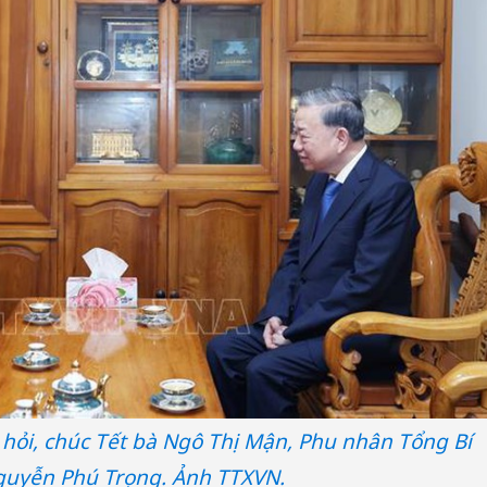
hỏi, chúc Tết bà Ngô Thị Mận, Phu nhân Tổng Bí
guyễn Phú Trọng. Ảnh TTXVN.