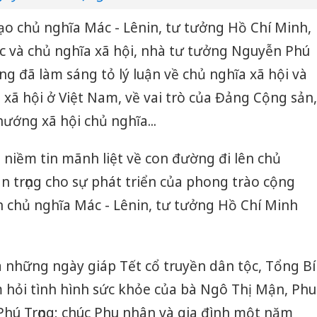
ạo chủ nghĩa Mác - Lênin, tư tưởng Hồ Chí Minh,
ộc và chủ nghĩa xã hội, nhà tư tưởng Nguyễn Phú
ảng đã làm sáng tỏ lý luận về chủ nghĩa xã hội và
 xã hội ở Việt Nam, về vai trò của Đảng Cộng sản,
hướng xã hội chủ nghĩa...
ố niềm tin mãnh liệt về con đường đi lên chủ
n trọng cho sự phát triển của phong trào cộng
ển chủ nghĩa Mác - Lênin, tư tưởng Hồ Chí Minh
 những ngày giáp Tết cổ truyền dân tộc, Tổng Bí
Hưng Yên
 hỏi tình hình sức khỏe của bà Ngô Thị Mận, Phu
kinh do
giả mạo
hú Trọng; chúc Phu nhân và gia đình một năm