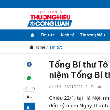
Tin tức
Kinh tế
Thương hiệu
Home
Tin tức
Tổng Bí thư T
niệm Tổng Bí 
18:54 22/01/2025
Tin tức
CỠ CHỮ
A
Chiều 22/1, tại Hà Nội, n
−
Cỡ chữ nhỏ
đến kỷ niệm Ngày thành 
A