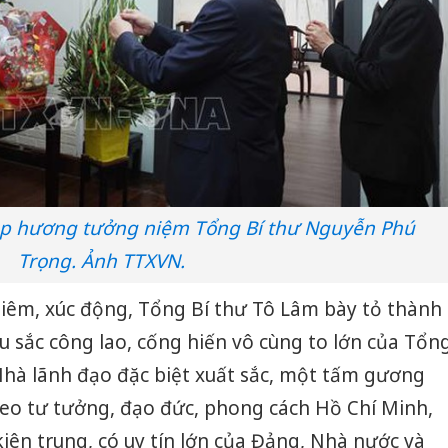
ắp hương tưởng niệm Tổng Bí thư Nguyễn Phú
Trọng. Ảnh TTXVN.
iêm, xúc động, Tổng Bí thư Tô Lâm bày tỏ thành
âu sắc công lao, cống hiến vô cùng to lớn của Tổn
Nhà lãnh đạo đặc biệt xuất sắc, một tấm gương
theo tư tưởng, đạo đức, phong cách Hồ Chí Minh,
iên trung, có uy tín lớn của Đảng, Nhà nước và