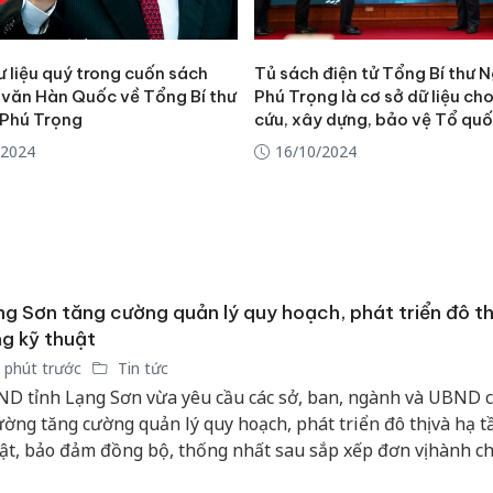
 liệu quý trong cuốn sách
Tủ sách điện tử Tổng Bí thư 
 văn Hàn Quốc về Tổng Bí thư
Phú Trọng là cơ sở dữ liệu ch
Phú Trọng
cứu, xây dựng, bảo vệ Tổ qu
/2024
16/10/2024
g Sơn tăng cường quản lý quy hoạch, phát triển đô th
g kỹ thuật
 phút trước
Tin tức
D tỉnh Lạng Sơn vừa yêu cầu các sở, ban, ngành và UBND c
ờng tăng cường quản lý quy hoạch, phát triển đô thị và hạ t
ật, bảo đảm đồng bộ, thống nhất sau sắp xếp đơn vị hành ch
 ứng yêu cầu tổ chức chính quyền địa phương 2 cấp.