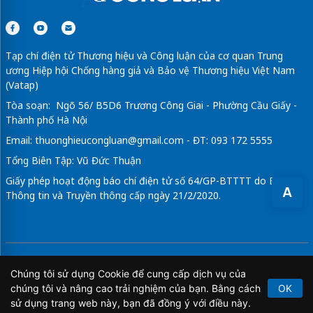
Videos
Tạp chí điện tử Thương hiệu và Công luận của cơ quan Trung
ương Hiệp hội Chống hàng giả và Bảo vệ Thương hiệu Việt Nam
(Vatap)
A
Tòa soạn: Ngõ 56/ B5D6 Trương Công Giai - Phường Cầu Giấy -
Thành phố Hà Nội
Email:
thuonghieucongluan@gmail.com
- ĐT: 093 172 5555
Tổng Biên Tập: Vũ Đức Thuận
Chúng tôi sử dụng Cookie để cung cấp dịch vụ của
Giấy phép hoạt động báo chí điện tử số 64/GP-BTTTT do Bộ
chúng tôi và nâng cao trải nghiệm của bạn. Bằng cách
OK
Thông tin và Truyền thông cấp ngày 21/2/2020.
sử dụng trang web này, bạn đã đồng ý với điều này.