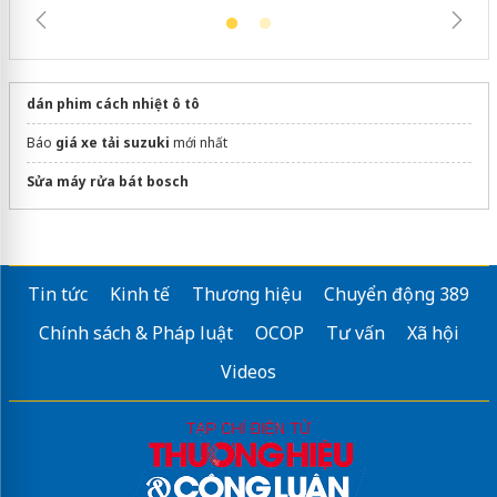
Cà Mau: Tiêu hủy công khai hàng ngàn sản
phẩm nhập lậu, bảo vệ môi trường kinh
doanh
dán phim cách nhiệt ô tô
Báo
giá xe tải suzuki
mới nhất
Sửa máy rửa bát bosch
Tin tức
Kinh tế
Thương hiệu
Chuyển động 389
Chính sách & Pháp luật
OCOP
Tư vấn
Xã hội