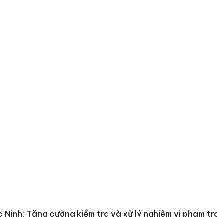
bảo vệ 
kinh do
Công an
tìm bị h
án sản 
bán yến
Thanh H
hại tron
bán bìn
Moyuum
 Ninh: Tăng cường kiểm tra và xử lý nghiêm vi phạm tr