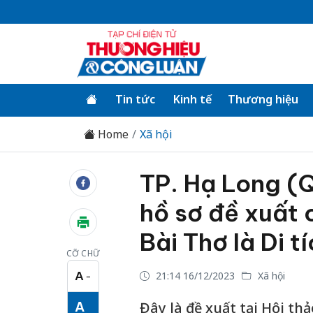
Tin tức
Kinh tế
Thương hiệu
Home
Xã hội
TP. Hạ Long (
hồ sơ đề xuất 
Bài Thơ là Di t
CỠ CHỮ
A
21:14 16/12/2023
Xã hội
−
Cỡ chữ nhỏ
A
Đây là đề xuất tại Hội th