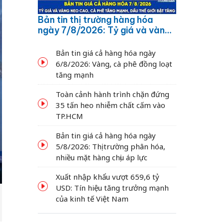
Bản tin thị trường hàng hóa
ngày 7/8/2026: Tỷ giá và vàng
neo cao, cà phê tăng mạnh,
dầu thế giới bật tăng
Bản tin giá cả hàng hóa ngày
6/8/2026: Vàng, cà phê đồng loạt
tăng mạnh
Toàn cảnh hành trình chặn đứng
35 tấn heo nhiễm chất cấm vào
TP.HCM
Bản tin giá cả hàng hóa ngày
5/8/2026: Thị trường phân hóa,
nhiều mặt hàng chịu áp lực
Xuất nhập khẩu vượt 659,6 tỷ
USD: Tín hiệu tăng trưởng mạnh
của kinh tế Việt Nam