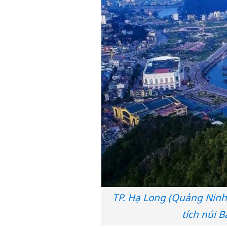
TP. Hạ Long (Quảng Ninh
tích núi B