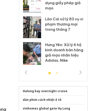
môi trường
dụng giấy phép giả
bả
anh
mạo
ki
 Thanh Hóa
Lào Cai xử lý 83 vụ vi
Cô
ại trong vụ
phạm thương mại
tìm
xuất, buôn
trong tháng 7
án
 sào giả
bá
Hưng Yên: Xử lý 6 hộ
óa: Tìm bị
Th
kinh doanh bán hàng
g vụ án buôn
hạ
giả mạo nhãn hiệu
h sữa
bá
Adidas, Nike
 giả
Mo
Halong bay overnight cruise
dán phim cách nhiệt ô tô
vinhomes global gate Hạ Long
ong