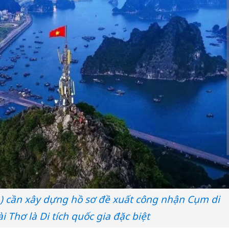
) cần xây dựng hồ sơ đề xuất công nhận Cụm di
ài Thơ là Di tích quốc gia đặc biệt