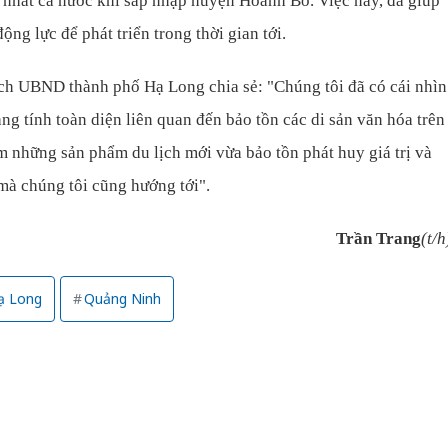
 nhất cả nước khi sáp nhập huyện Hoành Bồ. Việc này, đã giúp
ng lực để phát triển trong thời gian tới.
h UBND thành phố Hạ Long chia sẻ: "Chúng tôi đã có cái nhìn
ng tính toàn diện liên quan đến bảo tồn các di sản văn hóa trên
êm những sản phẩm du lịch mới vừa bảo tồn phát huy giá trị và
 mà chúng tôi cũng hướng tới".
Trần Trang
(t/h
ạ Long
Quảng Ninh
Cà Mau:
công kh
sản phẩ