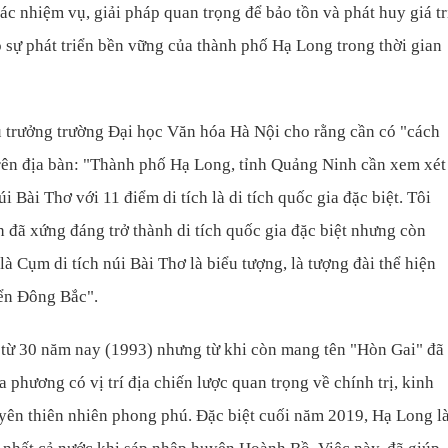
ác nhiệm vụ, giải pháp quan trọng để bảo tồn và phát huy giá tr
 sự phát triển bền vững của thành phố Hạ Long trong thời gian
trưởng trường Đại học Văn hóa Hà Nội cho rằng cần có "cách
trên địa bàn: "Thành phố Hạ Long, tỉnh Quảng Ninh cần xem xét
i Bài Thơ với 11 điểm di tích là di tích quốc gia đặc biệt. Tôi
ích đã xứng đáng trở thành di tích quốc gia đặc biệt nhưng còn
 là Cụm di tích núi Bài Thơ là biểu tượng, là tượng đài thể hiện
ển Đông Bắc".
từ 30 năm nay (1993) nhưng từ khi còn mang tên "Hòn Gai" đã
 phương có vị trí địa chiến lược quan trọng về chính trị, kinh
uyên thiên nhiên phong phú. Đặc biệt cuối năm 2019, Hạ Long l