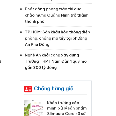
Phát động phong trào thi đua
chào mừng Quảng Ninh trở thành
thành phố
TP.HCM: Sân khấu hóa thông điệp
phòng, chống ma túy tại phường
An Phú Đông
Nghệ An khởi công xây dựng
Trường THPT Nam Đàn 1 quy mô
)
gần 300 tỷ đồng
Chống hàng giả
 Tiêu hủy
Khẩn trương xác
Cà
ai hàng ngàn
minh, xử lý sản phẩm
cô
m nhập lậu,
Slimaura Care x3 sử
sả