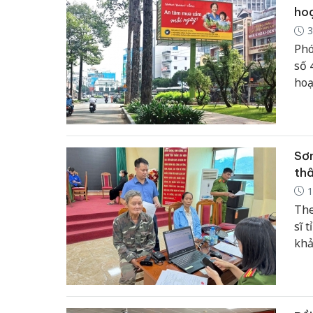
ho
3
Phó
số 
hoạ
một
Sơn
thâ
1
The
sĩ 
khả
và 
phâ