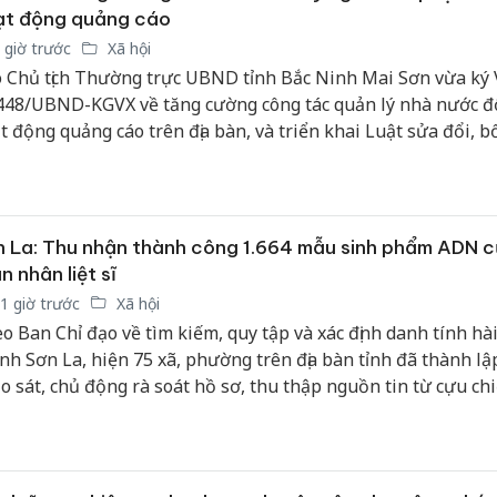
ạt động quảng cáo
 giờ trước
Xã hội
 Chủ tịch Thường trực UBND tỉnh Bắc Ninh Mai Sơn vừa ký
448/UBND-KGVX về tăng cường công tác quản lý nhà nước đố
t động quảng cáo trên địa bàn, và triển khai Luật sửa đổi, b
 số điều của Luật Quảng cáo và các văn bản hướng dẫn thi 
 La: Thu nhận thành công 1.664 mẫu sinh phẩm ADN 
n nhân liệt sĩ
1 giờ trước
Xã hội
o Ban Chỉ đạo về tìm kiếm, quy tập và xác định danh tính hài 
tỉnh Sơn La, hiện 75 xã, phường trên địa bàn tỉnh đã thành lậ
o sát, chủ động rà soát hồ sơ, thu thập nguồn tin từ cựu ch
nhân chứng lịch sử. Công tác triển khai được thực hiện đồng 
n công rõ trách nhiệm cho từng cơ quan, đơn vị.