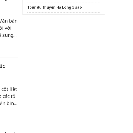
Tour du thuyền Hạ Long 5 sao
Lan Ha Bay 3 Day Cruise
 Văn bản
i với
Sửa máy rửa bát bosch
ổ sung
hành.
của
cốt liệt
p các tổ
iến binh
bộ,