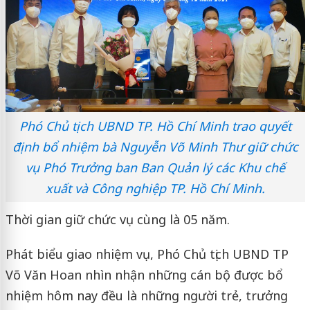
Phó Chủ tịch UBND TP. Hồ Chí Minh trao quyết
định bổ nhiệm bà Nguyễn Võ Minh Thư giữ chức
vụ Phó Trưởng ban Ban Quản lý các Khu chế
xuất và Công nghiệp TP. Hồ Chí Minh.
Thời gian giữ chức vụ cùng là 05 năm.
Phát biểu giao nhiệm vụ, Phó Chủ tịch UBND TP
Võ Văn Hoan nhìn nhận những cán bộ được bổ
nhiệm hôm nay đều là những người trẻ, trưởng