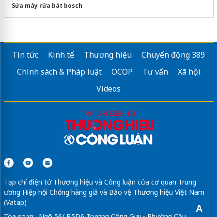
Sửa máy rửa bát bosch
Tin tức
Kinh tế
Thương hiệu
Chuyển động 389
Chính sách & Pháp luật
OCOP
Tư vấn
Xã hội
Videos
Tạp chí điện tử Thương hiệu và Công luận của cơ quan Trung
ương Hiệp hội Chống hàng giả và Bảo vệ Thương hiệu Việt Nam
(Vatap)
A
Tòa soạn: Ngõ 56/ B5D6 Trương Công Giai - Phường Cầu Giấy -