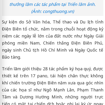
thưởng lãm các tác phẩm tại Triển lãm ảnh.
(Ảnh: congthuong.vn)
Sự kiện do
Sở Văn hóa, Thể thao và Du lịch tỉnh
Điện Biên
tổ chức, nằm trong chuỗi hoạt động kỷ
niệm các ngày lễ lớn của đất nước như
Ngày Giải
phóng miền Nam
,
Chiến thắng Điện Biên Phủ
,
ngày sinh Chủ tịch Hồ Chí Minh và Ngày Quốc tế
Bảo tàng.
Triển lãm giới thiệu 28 tác phẩm ký họa quý, được
thiết kế trên 17 pano, tái hiện chân thực không
khí chiến trường Điện Biên năm xưa qua góc nhìn
của các họa sĩ như
Ngô Mạnh Lân
,
Phạm Thanh
Tâm
và
Dương Hướng Minh
, những người trực
tiếp có mặt tại chiến dịch hoặc ghi lại ký ức ngay