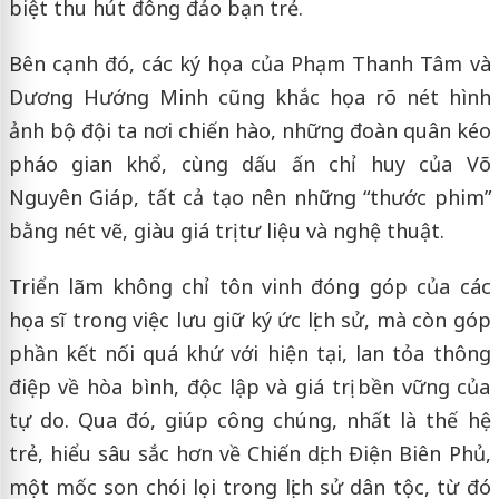
biệt thu hút đông đảo bạn trẻ.
Bên cạnh đó, các ký họa của Phạm Thanh Tâm và
Dương Hướng Minh cũng khắc họa rõ nét hình
ảnh bộ đội ta nơi chiến hào, những đoàn quân kéo
pháo gian khổ, cùng dấu ấn chỉ huy của
Võ
Nguyên Giáp
, tất cả tạo nên những “thước phim”
bằng nét vẽ, giàu giá trị tư liệu và nghệ thuật.
Triển lãm không chỉ tôn vinh đóng góp của các
họa sĩ trong việc lưu giữ ký ức lịch sử, mà còn góp
phần kết nối quá khứ với hiện tại, lan tỏa thông
điệp về hòa bình, độc lập và giá trị bền vững của
tự do. Qua đó, giúp công chúng, nhất là thế hệ
trẻ, hiểu sâu sắc hơn về
Chiến dịch Điện Biên Phủ
,
một mốc son chói lọi trong lịch sử dân tộc, từ đó