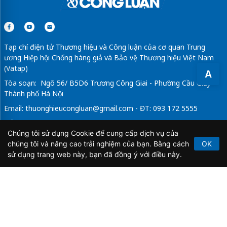
Tạp chí điện tử Thương hiệu và Công luận của cơ quan Trung
ương Hiệp hội Chống hàng giả và Bảo vệ Thương hiệu Việt Nam
(Vatap)
A
Tòa soạn: Ngõ 56/ B5D6 Trương Công Giai - Phường Cầu Giấy -
Thành phố Hà Nội
Email:
thuonghieucongluan@gmail.com
- ĐT: 093 172 5555
Tổng Biên Tập: Vũ Đức Thuận
Chúng tôi sử dụng Cookie để cung cấp dịch vụ của
Giấy phép hoạt động báo chí điện tử số 64/GP-BTTTT do Bộ
chúng tôi và nâng cao trải nghiệm của bạn. Bằng cách
OK
Thông tin và Truyền thông cấp ngày 21/2/2020.
sử dụng trang web này, bạn đã đồng ý với điều này.
Copyright © 2026
TẠP CHÍ THƯƠNG HIỆU & CÔNG
LUẬN
. All Rights Reserved.
Bản quyền thuộc Tạp chí Thương hiệu và Công luận. Cấm