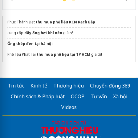
Phúc Thành Đạt
thu mua phế liệu KCN Rạch Bắp
cung cấp
dây ống hơi khí nén
giá rẻ
Ống thép đen tại hà nội
Phế liệu Phát Tài
thu mua phế liệu tại TP.HCM
giá tốt
dán phim cách nhiệt ô tô
thiết kế thiết bị trao đổi nhiệt
Tin tức
Kinh tế
Thương hiệu
Chuyển động 389
Tham khảo
giá sắt phi 16
Chính sách & Pháp luật
OCOP
Tư vấn
Xã hội
Sửa máy rửa bát bosch
Videos
xưởng
rèm cửa tự động
chất lượng
Mua ngay
cua thep van go
Koffmann, bảo hành 3 năm