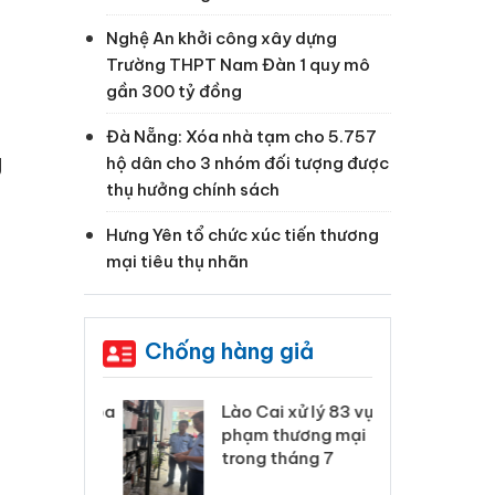
Nghệ An khởi công xây dựng
Trường THPT Nam Đàn 1 quy mô
gần 300 tỷ đồng
Đà Nẵng: Xóa nhà tạm cho 5.757
g
hộ dân cho 3 nhóm đối tượng được
thụ hưởng chính sách
Hưng Yên tổ chức xúc tiến thương
mại tiêu thụ nhãn
Chống hàng giả
 Thanh Hóa
Lào Cai xử lý 83 vụ vi
Cô
ại trong vụ
phạm thương mại
tìm
xuất, buôn
trong tháng 7
án
 sào giả
bá