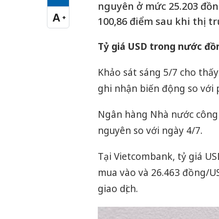
Cỡ chữ vừa
nguyên ở mức 25.203 đồng
A
+
100,86 điểm sau khi thị t
Cỡ chữ lớn
Tỷ giá USD trong nước đồn
Khảo sát sáng 5/7 cho thấ
ghi nhận biến động so với p
Ngân hàng Nhà nước công b
nguyên so với ngày 4/7.
Tại Vietcombank, tỷ giá U
mua vào và 26.463 đồng/USD
giao dịch.