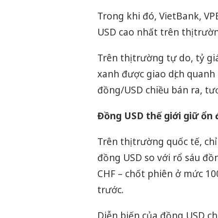
Trong khi đó, VietBank, V
USD cao nhất trên thị trư
Trên thị trường tự do, tỷ 
xanh được giao dịch quanh
đồng/USD chiều bán ra, tư
Đồng USD thế giới giữ ổn 
Trên thị trường quốc tế, ch
đồng USD so với rổ sáu đồn
CHF – chốt phiên ở mức 10
trước.
Diễn biến của đồng USD chị