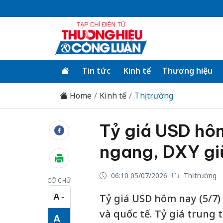
Tin tức
Kinh tế
Thương hiệu
Home
Kinh tế
Thị trường
Tỷ giá USD hô
ngang, DXY gi
06:10 05/07/2026
Thị trường
CỠ CHỮ
A
Tỷ giá USD hôm nay (5/7) 
−
Cỡ chữ nhỏ
và quốc tế. Tỷ giá trun
A