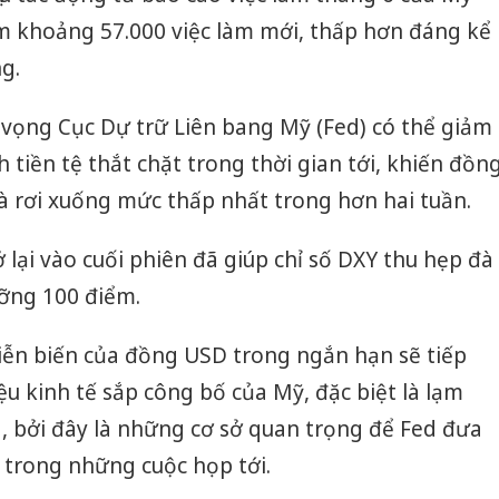
êm khoảng 57.000 việc làm mới, thấp hơn đáng kể
ng.
ỳ vọng Cục Dự trữ Liên bang Mỹ (Fed) có thể giảm
h tiền tệ thắt chặt trong thời gian tới, khiến đồn
à rơi xuống mức thấp nhất trong hơn hai tuần.
 lại vào cuối phiên đã giúp chỉ số DXY thu hẹp đà
ỡng 100 điểm.
iễn biến của đồng USD trong ngắn hạn sẽ tiếp
ệu kinh tế sắp công bố của Mỹ, đặc biệt là lạm
Công an
g, bởi đây là những cơ sở quan trọng để Fed đưa
tìm bị h
ất trong những cuộc họp tới.
án sản 
bán yến