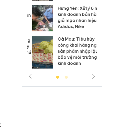
Hưng Yên: Xử lý 6 hộ
óa: Tìm bị
Th
kinh doanh bán hàng
g vụ án buôn
hạ
giả mạo nhãn hiệu
h sữa
bá
Adidas, Nike
 giả
Mo
Cà Mau: Tiêu hủy
g: Đối tượng
An
công khai hàng ngàn
 đường dây
ch
sản phẩm nhập lậu,
 giả tại Phú
bá
bảo vệ môi trường
 đầu thú
Qu
kinh doanh
c