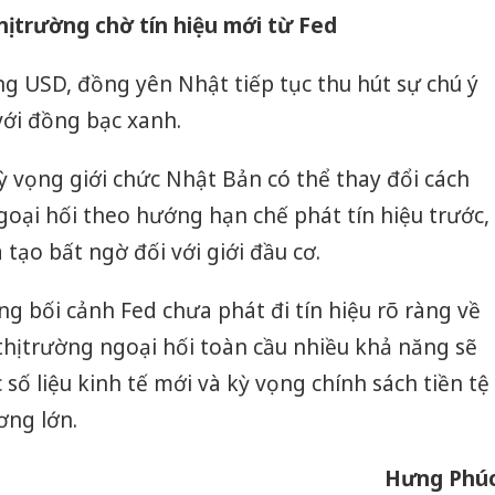
ị trường chờ tín hiệu mới từ Fed
Thanh H
hại tron
g USD, đồng yên Nhật tiếp tục thu hút sự chú ý
bán bìn
Moyuum
với đồng bạc xanh.
An Gian
ỳ vọng giới chức Nhật Bản có thể thay đổi cách
chủ mưu
bán hàng
ngoại hối theo hướng hạn chế phát tín hiệu trước,
Quốc ra
tạo bất ngờ đối với giới đầu cơ.
ng bối cảnh Fed chưa phát đi tín hiệu rõ ràng về
, thị trường ngoại hối toàn cầu nhiều khả năng sẽ
 số liệu kinh tế mới và kỳ vọng chính sách tiền tệ
ơng lớn.
Hưng Phú