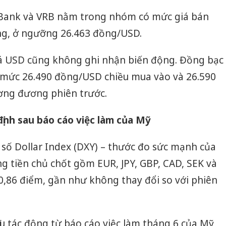
PBank và VRB nằm trong nhóm có mức giá bán
ờng, ở ngưỡng 26.463 đồng/USD.
giá USD cũng không ghi nhận biến động. Đồng bạc
 mức 26.490 đồng/USD chiều mua vào và 26.590
ơng đương phiên trước.
định sau báo cáo việc làm của Mỹ
ỉ số Dollar Index (DXY) – thước đo sức mạnh của
g tiền chủ chốt gồm EUR, JPY, GBP, CAD, SEK và
0,86 điểm, gần như không thay đổi so với phiên
u tác động từ báo cáo việc làm tháng 6 của Mỹ