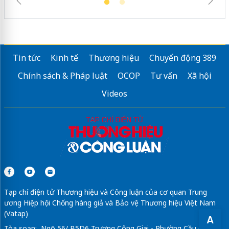
Tin tức
Kinh tế
Thương hiệu
Chuyển động 389
Chính sách & Pháp luật
OCOP
Tư vấn
Xã hội
Videos
Tạp chí điện tử Thương hiệu và Công luận của cơ quan Trung
ương Hiệp hội Chống hàng giả và Bảo vệ Thương hiệu Việt Nam
(Vatap)
A
Tòa soạn: Ngõ 56/ B5D6 Trương Công Giai - Phường Cầu Giấy -