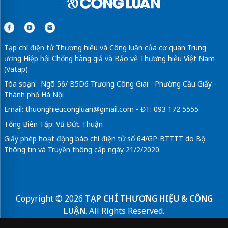
Tạp chí điện tử Thương hiệu và Công luận của cơ quan Trung
ương Hiệp hội Chống hàng giả và Bảo vệ Thương hiệu Việt Nam
(Vatap)
Tòa soạn: Ngõ 56/ B5D6 Trương Công Giai - Phường Cầu Giấy -
Thành phố Hà Nội
Email:
thuonghieucongluan@gmail.com
- ĐT: 093 172 5555
Tổng Biên Tập: Vũ Đức Thuận
Giấy phép hoạt động báo chí điện tử số 64/GP-BTTTT do Bộ
Thông tin và Truyền thông cấp ngày 21/2/2020.
Copyright © 2026
TẠP CHÍ THƯƠNG HIỆU & CÔNG
LUẬN
. All Rights Reserved.
Bản quyền thuộc Tạp chí Thương hiệu và Công luận. Cấm