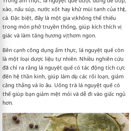
Trong ẩm thực, lá nguyệt quế được dùng để ướp,
xào, nấu súp, nước xốt hay khử mùi tanh của thịt,
cá. Đặc biệt, đây là một gia vị không thể thiếu
trong món phở truyền thống, giúp kích thích vị
giác và làm tăng hương vị thơm ngon.
Bên cạnh công dụng ẩm thực, lá nguyệt quế còn
là một loại dược liệu tự nhiên. Nhiều nghiên cứu
đã chỉ ra rằng lá nguyệt quế có tác động tích cực
đến hệ thần kinh, giúp làm dịu các rối loạn, giảm
căng thẳng và lo âu. Uống trà lá nguyệt quế có
thể giúp bạn giảm mệt mỏi và dễ đi vào giấc ngủ
hơn.