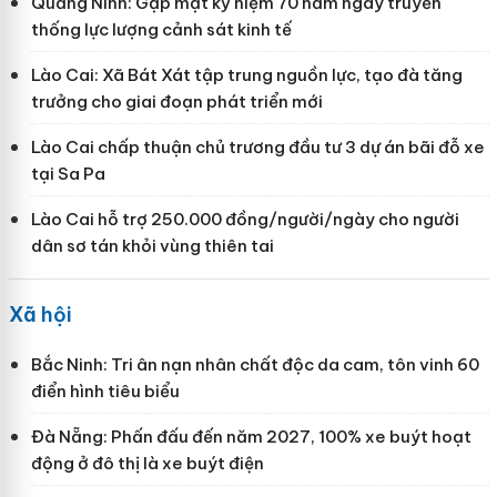
Quảng Ninh: Gặp mặt kỷ niệm 70 năm ngày truyền
thống lực lượng cảnh sát kinh tế
Lào Cai: Xã Bát Xát tập trung nguồn lực, tạo đà tăng
trưởng cho giai đoạn phát triển mới
Lào Cai chấp thuận chủ trương đầu tư 3 dự án bãi đỗ xe
tại Sa Pa
Lào Cai hỗ trợ 250.000 đồng/người/ngày cho người
dân sơ tán khỏi vùng thiên tai
Xã hội
Bắc Ninh: Tri ân nạn nhân chất độc da cam, tôn vinh 60
điển hình tiêu biểu
Đà Nẵng: Phấn đấu đến năm 2027, 100% xe buýt hoạt
động ở đô thị là xe buýt điện