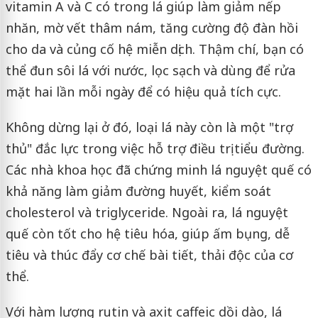
vitamin A và C có trong lá giúp làm giảm nếp
nhăn, mờ vết thâm nám, tăng cường độ đàn hồi
cho da và củng cố hệ miễn dịch. Thậm chí, bạn có
thể đun sôi lá với nước, lọc sạch và dùng để rửa
mặt hai lần mỗi ngày để có hiệu quả tích cực.
Không dừng lại ở đó, loại lá này còn là một "trợ
thủ" đắc lực trong việc hỗ trợ điều trị tiểu đường.
Các nhà khoa học đã chứng minh lá nguyệt quế có
khả năng làm giảm đường huyết, kiểm soát
cholesterol và triglyceride. Ngoài ra, lá nguyệt
quế còn tốt cho hệ tiêu hóa, giúp ấm bụng, dễ
tiêu và thúc đẩy cơ chế bài tiết, thải độc của cơ
thể.
Với hàm lượng rutin và axit caffeic dồi dào, lá