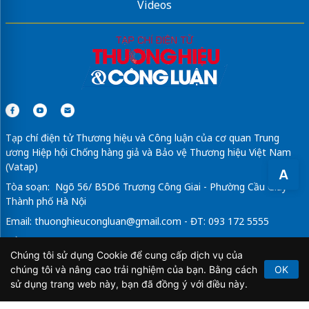
Videos
Tạp chí điện tử Thương hiệu và Công luận của cơ quan Trung
ương Hiệp hội Chống hàng giả và Bảo vệ Thương hiệu Việt Nam
(Vatap)
A
Tòa soạn: Ngõ 56/ B5D6 Trương Công Giai - Phường Cầu Giấy -
Thành phố Hà Nội
Email:
thuonghieucongluan@gmail.com
- ĐT: 093 172 5555
Tổng Biên Tập: Vũ Đức Thuận
Chúng tôi sử dụng Cookie để cung cấp dịch vụ của
Giấy phép hoạt động báo chí điện tử số 64/GP-BTTTT do Bộ
chúng tôi và nâng cao trải nghiệm của bạn. Bằng cách
OK
Thông tin và Truyền thông cấp ngày 21/2/2020.
sử dụng trang web này, bạn đã đồng ý với điều này.