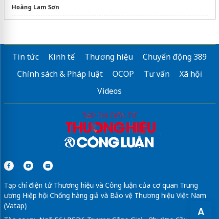
Hoàng Lam Sơn
cứu hộ ắc quy
Mua
sim gia re
moi ve
Tin tức
Kinh tế
Thương hiệu
Chuyển động 389
Sửa máy rửa bát bosch
Chính sách & Pháp luật
OCOP
Tư vấn
Xã hội
Dịch Vụ
Decor Sự Kiện
Chuyên Nghiệp
Videos
dịch vụ tổng đài 1900
giá rẻ
Tạp chí điện tử Thương hiệu và Công luận của cơ quan Trung
ương Hiệp hội Chống hàng giả và Bảo vệ Thương hiệu Việt Nam
(Vatap)
A