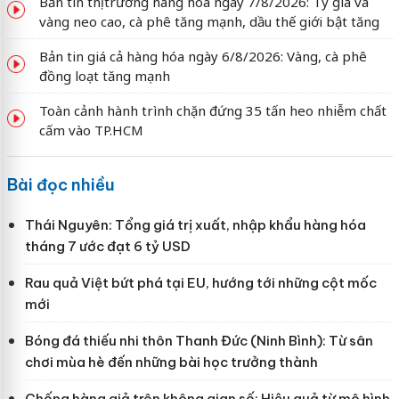
Bản tin thị trường hàng hóa ngày 7/8/2026: Tỷ giá và
vàng neo cao, cà phê tăng mạnh, dầu thế giới bật tăng
Bản tin giá cả hàng hóa ngày 6/8/2026: Vàng, cà phê
đồng loạt tăng mạnh
Toàn cảnh hành trình chặn đứng 35 tấn heo nhiễm chất
cấm vào TP.HCM
Bài đọc nhiều
Thái Nguyên: Tổng giá trị xuất, nhập khẩu hàng hóa
tháng 7 ước đạt 6 tỷ USD
Rau quả Việt bứt phá tại EU, hướng tới những cột mốc
mới
Bóng đá thiếu nhi thôn Thanh Đức (Ninh Bình): Từ sân
chơi mùa hè đến những bài học trưởng thành
Chống hàng giả trên không gian số: Hiệu quả từ mô hình