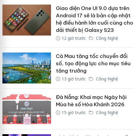
Giao diện One UI 9.0 dựa trên
Android 17 sẽ là bản cập nhật
hệ điều hành lớn cuối cùng cho
dải thiết bị Galaxy S23
12 giờ trước
Công Nghệ
Cà Mau tăng tốc chuyển đổi
số, tạo động lực cho mục tiêu
tăng trưởng
13 giờ trước
Công Nghệ
Đà Nẵng: Khai mạc Ngày hội
Mùa hè số Hòa Khánh 2026
15 giờ trước
Công Nghệ