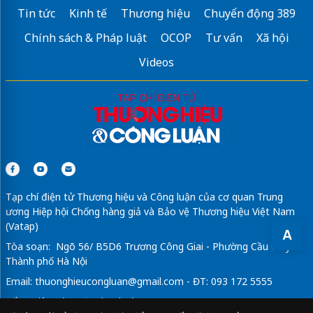
Tin tức
Kinh tế
Thương hiệu
Chuyển động 389
Chính sách & Pháp luật
OCOP
Tư vấn
Xã hội
Videos
Tạp chí điện tử Thương hiệu và Công luận của cơ quan Trung
ương Hiệp hội Chống hàng giả và Bảo vệ Thương hiệu Việt Nam
(Vatap)
A
Tòa soạn: Ngõ 56/ B5D6 Trương Công Giai - Phường Cầu Giấy -
Thành phố Hà Nội
Email:
thuonghieucongluan@gmail.com
- ĐT: 093 172 5555
Tổng Biên Tập: Vũ Đức Thuận