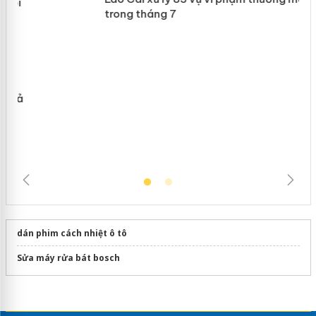
Slimaura Care x3 sử dụng giấy phép
giả mạo
Lào Cai xử lý 83 vụ vi phạm thương
mại trong tháng 7
dán phim cách nhiệt ô tô
Sửa máy rửa bát bosch