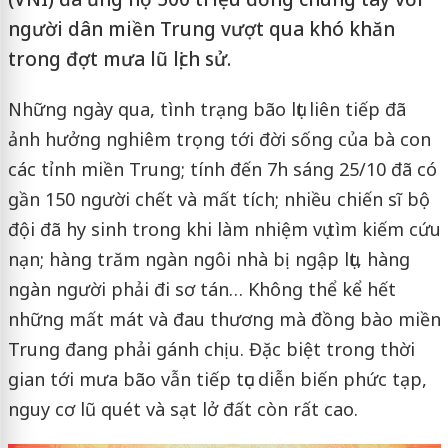
người dân miền Trung vượt qua khó khăn
trong đợt mưa lũ lịch sử.
Những ngày qua, tình trạng bão lụt liên tiếp đã
ảnh hưởng nghiêm trọng tới đời sống của bà con
các tỉnh miền Trung; tính đến 7h sáng 25/10 đã có
gần 150 người chết và mất tích; nhiều chiến sĩ bộ
đội đã hy sinh trong khi làm nhiệm vụ tìm kiếm cứu
nạn; hàng trăm ngàn ngôi nhà bị ngập lụt, hàng
ngàn người phải đi sơ tán… Không thể kể hết
những mất mát và đau thương mà đồng bào miền
Trung đang phải gánh chịu. Đặc biệt trong thời
gian tới mưa bão vẫn tiếp tục diễn biến phức tạp,
nguy cơ lũ quét và sạt lở đất còn rất cao.