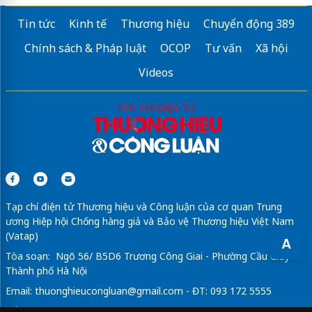
Tin tức
Kinh tế
Thương hiệu
Chuyển động 389
Chính sách & Pháp luật
OCOP
Tư vấn
Xã hội
Videos
Tạp chí điện tử Thương hiệu và Công luận của cơ quan Trung
ương Hiệp hội Chống hàng giả và Bảo vệ Thương hiệu Việt Nam
(Vatap)
A
Tòa soạn: Ngõ 56/ B5D6 Trương Công Giai - Phường Cầu Giấy -
Thành phố Hà Nội
Email:
thuonghieucongluan@gmail.com
- ĐT: 093 172 5555
Tổng Biên Tập: Vũ Đức Thuận