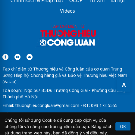
Chính sách & Pháp luật
OCOP
Tư vấn
Xã hội
Videos
Tạp chí điện tử Thương hiệu và Công luận của cơ quan Trung
ương Hiệp hội Chống hàng giả và Bảo vệ Thương hiệu Việt Nam
(Vatap)
A
Tòa soạn: Ngõ 56/ B5D6 Trương Công Giai - Phường Cầu Giấy -
Thành phố Hà Nội
Email:
thuonghieucongluan@gmail.com
- ĐT: 093 172 5555
Tổng Biên Tập: Vũ Đức Thuận
Chúng tôi sử dụng Cookie để cung cấp dịch vụ của
Giấy phép hoạt động báo chí điện tử số 64/GP-BTTTT do Bộ
chúng tôi và nâng cao trải nghiệm của bạn. Bằng cách
OK
Thông tin và Truyền thông cấp ngày 21/2/2020.
sử dụng trang web này, bạn đã đồng ý với điều này.