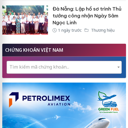
Đà Nẵng: Lập hồ sơ trình Thủ
tướng công nhận Ngày Sâm
Ngọc Linh
1 ngày trước
Thương hiệu
CHỨNG KHOÁN VIỆT NAM
Tìm kiếm mã chứng khoán...