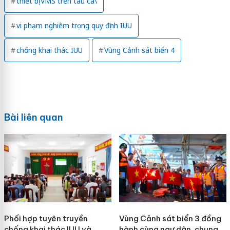
thiết bị VMS trên tàu cá\
vi phạm nghiêm trọng quy định IUU
chống khai thác IUU
Vùng Cảnh sát biển 4
Bài liên quan
Phối hợp tuyên truyền
Vùng Cảnh sát biển 3 đồng
chống khai thác IUU và
hành cùng ngư dân, chung