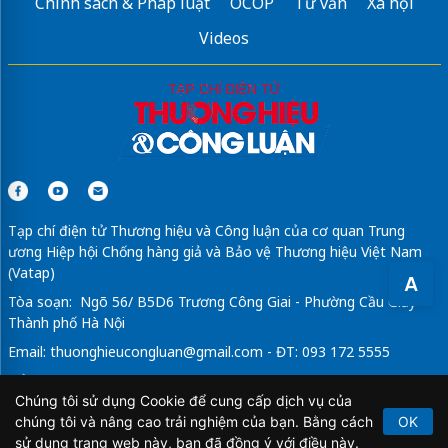
Chính sách & Pháp luật
OCOP
Tư vấn
Xã hội
Videos
Tạp chí điện tử Thương hiệu và Công luận của cơ quan Trung
ương Hiệp hội Chống hàng giả và Bảo vệ Thương hiệu Việt Nam
(Vatap)
A
Tòa soạn: Ngõ 56/ B5D6 Trương Công Giai - Phường Cầu Giấy -
Thành phố Hà Nội
Email:
thuonghieucongluan@gmail.com
- ĐT: 093 172 5555
Tổng Biên Tập: Vũ Đức Thuận
Chúng tôi sử dụng Cookie để cung cấp dịch vụ của
Giấy phép hoạt động báo chí điện tử số 64/GP-BTTTT do Bộ
chúng tôi và nâng cao trải nghiệm của bạn. Bằng cách
OK
Thông tin và Truyền thông cấp ngày 21/2/2020.
sử dụng trang web này, bạn đã đồng ý với điều này.