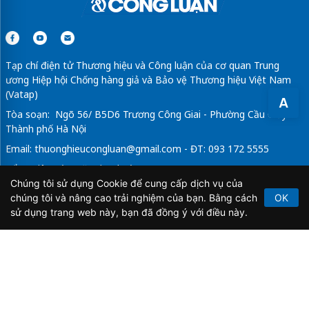
Tạp chí điện tử Thương hiệu và Công luận của cơ quan Trung
ương Hiệp hội Chống hàng giả và Bảo vệ Thương hiệu Việt Nam
(Vatap)
A
Tòa soạn: Ngõ 56/ B5D6 Trương Công Giai - Phường Cầu Giấy -
Thành phố Hà Nội
Email:
thuonghieucongluan@gmail.com
- ĐT: 093 172 5555
Tổng Biên Tập: Vũ Đức Thuận
Chúng tôi sử dụng Cookie để cung cấp dịch vụ của
Giấy phép hoạt động báo chí điện tử số 64/GP-BTTTT do Bộ
chúng tôi và nâng cao trải nghiệm của bạn. Bằng cách
OK
Thông tin và Truyền thông cấp ngày 21/2/2020.
sử dụng trang web này, bạn đã đồng ý với điều này.
Copyright © 2026
TẠP CHÍ THƯƠNG HIỆU & CÔNG
LUẬN
. All Rights Reserved.
Bản quyền thuộc Tạp chí Thương hiệu và Công luận. Cấm