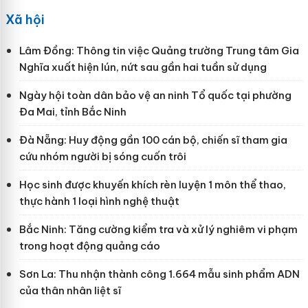
Xã hội
Lâm Đồng: Thông tin việc Quảng trường Trung tâm Gia
Nghĩa xuất hiện lún, nứt sau gần hai tuần sử dụng
Ngày hội toàn dân bảo vệ an ninh Tổ quốc tại phường
Đa Mai, tỉnh Bắc Ninh
Đà Nẵng: Huy động gần 100 cán bộ, chiến sĩ tham gia
cứu nhóm người bị sóng cuốn trôi
Học sinh được khuyến khích rèn luyện 1 môn thể thao,
thực hành 1 loại hình nghệ thuật
Bắc Ninh: Tăng cường kiểm tra và xử lý nghiêm vi phạm
trong hoạt động quảng cáo
Sơn La: Thu nhận thành công 1.664 mẫu sinh phẩm ADN
của thân nhân liệt sĩ