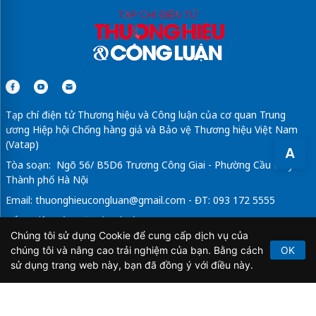
Tạp chí điện tử Thương hiệu và Công luận của cơ quan Trung
ương Hiệp hội Chống hàng giả và Bảo vệ Thương hiệu Việt Nam
(Vatap)
A
Tòa soạn: Ngõ 56/ B5D6 Trương Công Giai - Phường Cầu Giấy -
Thành phố Hà Nội
Email:
thuonghieucongluan@gmail.com
- ĐT: 093 172 5555
Tổng Biên Tập: Vũ Đức Thuận
Chúng tôi sử dụng Cookie để cung cấp dịch vụ của
Giấy phép hoạt động báo chí điện tử số 64/GP-BTTTT do Bộ
chúng tôi và nâng cao trải nghiệm của bạn. Bằng cách
OK
Thông tin và Truyền thông cấp ngày 21/2/2020.
sử dụng trang web này, bạn đã đồng ý với điều này.