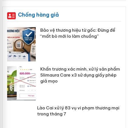
Chống hàng giả
àng
Bảo vệ thương hiệu từ gốc: Đừng để
“mất bò mới lo làm chuồng”
ản
Khẩn trương xác minh, xử lý sản phẩm
 án
Slimaura Care x3 sử dụng giấy phép
giả mạo
Lào Cai xử lý 83 vụ vi phạm thương
mại trong tháng 7