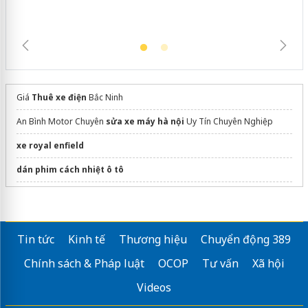
Giá
Thuê xe điện
Bắc Ninh
An Bình Motor Chuyên
sửa xe máy hà nội
Uy Tín Chuyên Nghiệp
xe royal enfield
dán phim cách nhiệt ô tô
Vinamotor Thái Nguyên
xe đạp
Tin tức
Kinh tế
Thương hiệu
Chuyển động 389
Thuê xe tải chở hàng
Chính sách & Pháp luật
OCOP
Tư vấn
Xã hội
Sửa máy rửa bát bosch
Videos