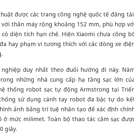
thuật được các trang công nghệ quốc tế đăng tải
gọn với thân máy rộng khoảng 152 mm, phù hợp vớ
 có diện tích hạn chế. Hiện Xiaomi chưa công b
 đa hay phạm vi tương thích với các dòng xe điệ
.
 nghiệp duy nhất theo đuổi hướng đi này. Nă
trong những nhà cung cấp hạ tầng sạc lớn củ
hệ thống robot sạc tự động Armstrong tại Triể
thống sử dụng cánh tay robot đa bậc tự do kế
ình ảnh bằng trí tuệ nhân tạo để xác định chín
i số ở mức milimet. Toàn bộ thao tác cắm sạc đượ
0 giây.