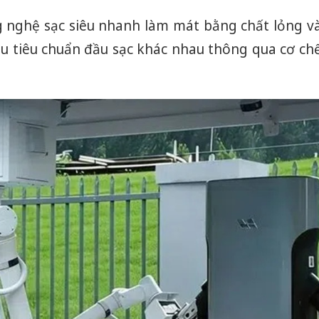
 nghệ sạc siêu nhanh làm mát bằng chất lỏng v
ều tiêu chuẩn đầu sạc khác nhau thông qua cơ ch
Công an
tìm bị h
án sản 
bán yến