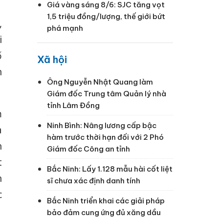
Giá vàng sáng 8/6: SJC tăng vọt
1,5 triệu đồng/lượng, thế giới bứt
,
phá mạnh
i
ố
Xã hội
n
Ông Nguyễn Nhật Quang làm
Giám đốc Trung tâm Quản lý nhà
tỉnh Lâm Đồng
m
Ninh Bình: Nâng lương cấp bậc
a
hàm trước thời hạn đối với 2 Phó
n
Giám đốc Công an tỉnh
t
Bắc Ninh: Lấy 1.128 mẫu hài cốt liệt
h
sĩ chưa xác định danh tính
c
Bắc Ninh triển khai các giải pháp
bảo đảm cung ứng đủ xăng dầu