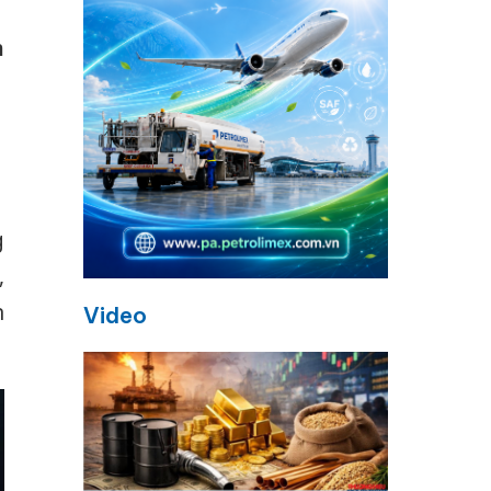
h
g
,
n
Video