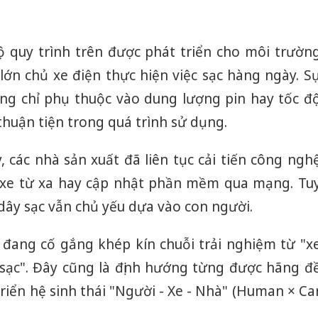
ộ quy trình trên được phát triển cho môi trườn
lớn chủ xe điện thực hiện việc sạc hàng ngày. S
ông chỉ phụ thuộc vào dung lượng pin hay tốc đ
huận tiện trong quá trình sử dụng.
các nhà sản xuất đã liên tục cải tiến công ngh
n xe từ xa hay cập nhật phần mềm qua mạng. Tu
 dây sạc vẫn chủ yếu dựa vào con người.
i đang cố gắng khép kín chuỗi trải nghiệm từ "x
 sạc". Đây cũng là định hướng từng được hãng đ
triển hệ sinh thái "Người - Xe - Nhà" (Human × Ca