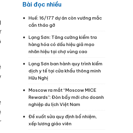
Bài đọc nhiều
Huế: 16/177 dự án còn vướng mắc
g
cần tháo gỡ
ự
Lạng Sơn: Tăng cường kiểm tra
ộ
hàng hóa có dấu hiệu giả mạo
nhãn hiệu tại chợ vùng cao
Lạng Sơn ban hành quy trình kiểm
ệ
dịch y tế tại cửa khẩu thông minh
y
Hữu Nghị
Moscow ra mắt “Moscow MICE
Rewards”: Đòn bẩy mới cho doanh
e
nghiệp du lịch Việt Nam
ề
Đề xuất sửa quy định bổ nhiệm,
r
xếp lương giáo viên