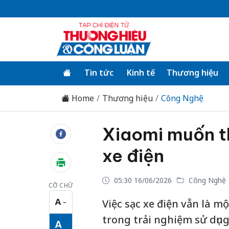
Tin tức
Kinh tế
Thương hiệu
Home
Thương hiệu
Công Nghệ
Xiaomi muốn th
xe điện
05:30 16/06/2026
Công Nghệ
CỠ CHỮ
A
Việc sạc xe điện vẫn là mộ
−
Cỡ chữ nhỏ
trong trải nghiệm sử dụng 
A