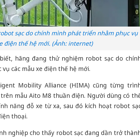
Thanh H
hại tron
bán bìn
Moyuum
robot sạc do chính mình phát triển nhằm phục vụ
An Gian
 điện thế hệ mới. (Ảnh: internet)
chủ mưu
bán hàng
Quốc ra
 biết, hãng đang thử nghiệm robot sạc do chín
 vụ các mẫu xe điện thế hệ mới.
igent Mobility Alliance (HIMA) cũng từng trìn
 trên mẫu Aito M8 thuần điện. Người dùng có th
 tính năng đỗ xe từ xa, sau đó kích hoạt robot sạ
iện thoại.
nh nghiệp cho thấy robot sạc đang dần trở thàn