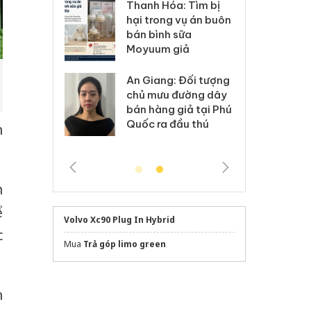
Hưng Yên: Xử lý 6 hộ
óa: Tìm bị
Th
kinh doanh bán hàng
g vụ án buôn
hạ
giả mạo nhãn hiệu
h sữa
bá
Adidas, Nike
 giả
Mo
Cà Mau: Tiêu hủy
g: Đối tượng
An
công khai hàng ngàn
 đường dây
ch
sản phẩm nhập lậu,
 giả tại Phú
bá
bảo vệ môi trường
 đầu thú
Qu
h
kinh doanh
h
ể
Volvo Xc90 Plug In Hybrid
c
Mua
Trả góp limo green
h