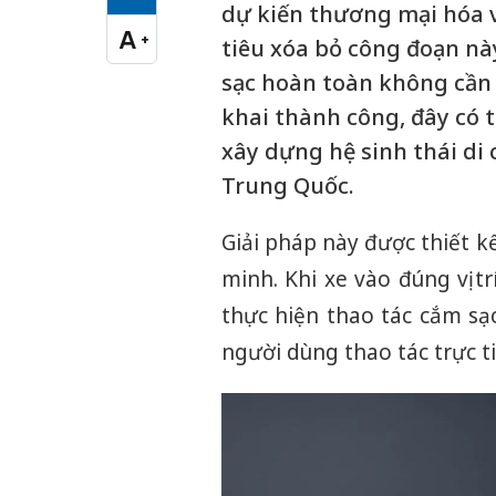
Cỡ chữ vừa
dự kiến thương mại hóa 
A
+
tiêu xóa bỏ công đoạn này
Cỡ chữ lớn
sạc hoàn toàn không cần 
khai thành công, đây có 
xây dựng hệ sinh thái d
Trung Quốc.
Giải pháp này được thiết k
minh. Khi xe vào đúng vị t
thực hiện thao tác cắm sạ
người dùng thao tác trực ti