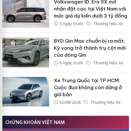
Volkswagen ID. Era 9X mở
nhận đặt cọc tại Việt Nam với
mức giá dự kiến dưới 3 tỷ đồng
5 ngày trước
Thương hiệu Xe
BYD Qin Max chuẩn bị ra mắt:
Kỳ vọng trở thành trụ cột mới
của dòng Qin
6 ngày trước
Thương hiệu Xe
Xe Trung Quốc tại TP.HCM:
Cuộc đua không còn dừng ở
giá bán
02/08/2026
Thương hiệu Xe
CHỨNG KHOÁN VIỆT NAM