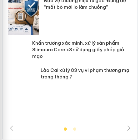
àng
Bảo vệ thương hiệu từ gốc: Đừng để
“mất bò mới lo làm chuồng”
ản
Khẩn trương xác minh, xử lý sản phẩm
 án
Slimaura Care x3 sử dụng giấy phép
giả mạo
Lào Cai xử lý 83 vụ vi phạm thương
mại trong tháng 7