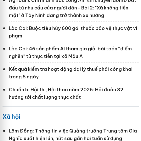
Agribank Chi nhánh Bắc Long An: Khi chuyển đổi số bắt
đầu từ nhu cầu của người dân- Bài 2: "Xã không tiền
mặt" ở Tây Ninh đang trở thành xu hướng
Lào Cai: Buộc tiêu hủy 600 gói thuốc bảo vệ thực vật vi
phạm
Lào Cai: 46 sản phẩm AI tham gia giải bài toán “điểm
nghẽn” từ thực tiễn tại xã Mậu A
Kết quả kiểm tra hoạt động đại lý thuế phải công khai
trong 5 ngày
Chuẩn bị Hội thi, Hội thao năm 2026: Hải đoàn 32
hướng tới chất lượng thực chất
Xã hội
Lâm Đồng: Thông tin việc Quảng trường Trung tâm Gia
Nghĩa xuất hiện lún, nứt sau gần hai tuần sử dụng