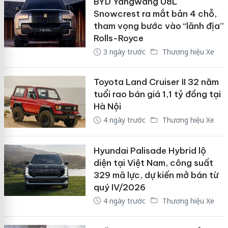
BYD Yangwang U8L
Snowcrest ra mắt bản 4 chỗ,
tham vọng bước vào “lãnh địa”
Rolls-Royce
3 ngày trước
Thương hiệu Xe
Toyota Land Cruiser II 32 năm
tuổi rao bán giá 1,1 tỷ đồng tại
Hà Nội
4 ngày trước
Thương hiệu Xe
Hyundai Palisade Hybrid lộ
diện tại Việt Nam, công suất
329 mã lực, dự kiến mở bán từ
quý IV/2026
4 ngày trước
Thương hiệu Xe