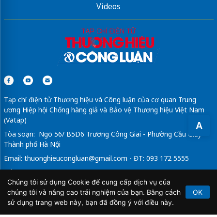
Videos
Tạp chí điện tử Thương hiệu và Công luận của cơ quan Trung
ương Hiệp hội Chống hàng giả và Bảo vệ Thương hiệu Việt Nam
(Vatap)
A
Tòa soạn: Ngõ 56/ B5D6 Trương Công Giai - Phường Cầu Giấy -
Thành phố Hà Nội
Email:
thuonghieucongluan@gmail.com
- ĐT: 093 172 5555
Tổng Biên Tập: Vũ Đức Thuận
Chúng tôi sử dụng Cookie để cung cấp dịch vụ của
Giấy phép hoạt động báo chí điện tử số 64/GP-BTTTT do Bộ
chúng tôi và nâng cao trải nghiệm của bạn. Bằng cách
OK
Thông tin và Truyền thông cấp ngày 21/2/2020.
sử dụng trang web này, bạn đã đồng ý với điều này.