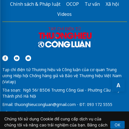
Chính sách & Pháp luật
OCOP
Tư vấn
Xã hội
Videos
Tạp chí điện tử Thương hiệu và Công luận của cơ quan Trung
ương Hiệp hội Chống hàng giả và Bảo vệ Thương hiệu Việt Nam
(Vatap)
A
Tòa soạn: Ngõ 56/ B5D6 Trương Công Giai - Phường Cầu Giấy -
Thành phố Hà Nội
Email:
thuonghieucongluan@gmail.com
- ĐT: 093 172 5555
Tổng Biên Tập: Vũ Đức Thuận
Chúng tôi sử dụng Cookie để cung cấp dịch vụ của
Giấy phép hoạt động báo chí điện tử số 64/GP-BTTTT do Bộ
chúng tôi và nâng cao trải nghiệm của bạn. Bằng cách
OK
Thông tin và Truyền thông cấp ngày 21/2/2020.