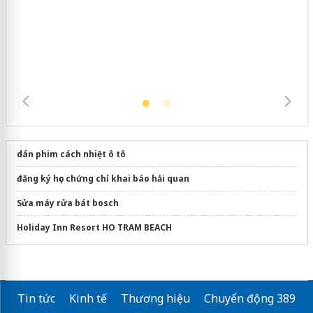
Cà Mau: Tiêu hủy công khai hàng
ngàn sản phẩm nhập lậu, bảo vệ môi
trường kinh doanh
dán phim cách nhiệt ô tô
đăng ký học chứng chỉ khai báo hải quan
Sửa máy rửa bát bosch
Holiday Inn Resort HO TRAM BEACH
Tin tức
Kinh tế
Thương hiệu
Chuyển động 389