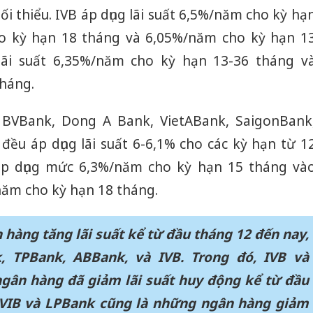
án sản 
ối thiểu. IVB áp dụng lãi suất 6,5%/năm cho kỳ hạ
bán yến
o kỳ hạn 18 tháng và 6,05%/năm cho kỳ hạn 1
Thanh H
lãi suất 6,35%/năm cho kỳ hạn 13-36 tháng v
hại tron
háng.
bán bìn
Moyuum
BVBank, Dong A Bank, VietABank, SaigonBank
An Gian
u áp dụng lãi suất 6-6,1% cho các kỳ hạn từ 1
chủ mưu
bán hàng
áp dụng mức 6,3%/năm cho kỳ hạn 15 tháng và
Quốc ra
năm cho kỳ hạn 18 tháng.
 hàng tăng lãi suất kể từ đầu tháng 12 đến nay,
 TPBank, ABBank, và IVB. Trong đó, IVB và
gân hàng đã giảm lãi suất huy động kể từ đầu
 VIB và LPBank cũng là những ngân hàng giảm