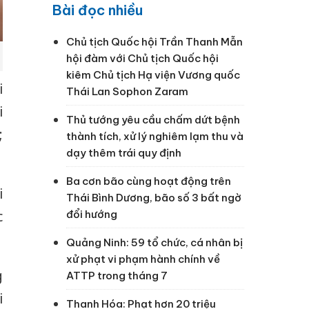
Bài đọc nhiều
Chủ tịch Quốc hội Trần Thanh Mẫn
hội đàm với Chủ tịch Quốc hội
kiêm Chủ tịch Hạ viện Vương quốc
i
Thái Lan Sophon Zaram
i
Thủ tướng yêu cầu chấm dứt bệnh
;
thành tích, xử lý nghiêm lạm thu và
dạy thêm trái quy định
Ba cơn bão cùng hoạt động trên
i
Thái Bình Dương, bão số 3 bất ngờ
c
đổi hướng
Quảng Ninh: 59 tổ chức, cá nhân bị
xử phạt vi phạm hành chính về
g
ATTP trong tháng 7
i
Thanh Hóa: Phạt hơn 20 triệu