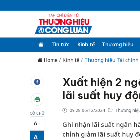
Tin tức
Kinh tế
Thương hiệu
Home
Kinh tế
Thương hiệu Tài chính
Xuất hiện 2 n
lãi suất huy đ
09:28 06/12/2024
Thương hiệu
CỠ CHỮ
A
Ghi nhận lãi suất ngân h
−
Cỡ chữ nhỏ
chỉnh giảm lãi suất huy 
A