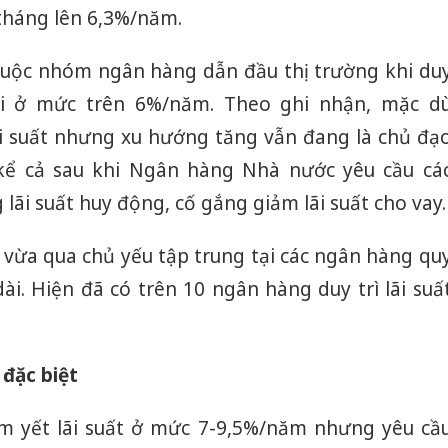
 tháng lên 6,3%/năm.
huộc nhóm ngân hàng dẫn đầu thị trường khi du
dài ở mức trên 6%/năm. Theo ghi nhận, mặc d
i suất nhưng xu hướng tăng vẫn đang là chủ đạ
 kể cả sau khi Ngân hàng Nhà nước yêu cầu cá
ãi suất huy động, cố gắng giảm lãi suất cho vay.
g vừa qua chủ yếu tập trung tại các ngân hàng qu
ài. Hiện đã có trên 10 ngân hàng duy trì lãi suấ
 đặc biệt
m yết lãi suất ở mức 7-9,5%/năm nhưng yêu cầ