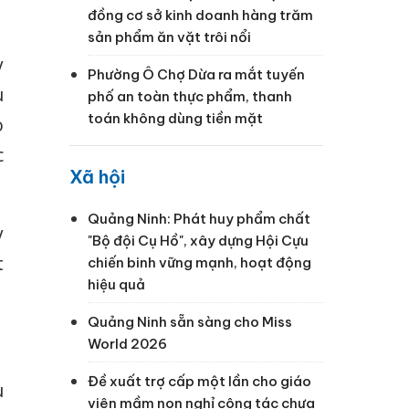
đồng cơ sở kinh doanh hàng trăm
sản phẩm ăn vặt trôi nổi
y
Phường Ô Chợ Dừa ra mắt tuyến
ù
phố an toàn thực phẩm, thanh
toán không dùng tiền mặt
o
c
Xã hội
Quảng Ninh: Phát huy phẩm chất
y
"Bộ đội Cụ Hồ", xây dựng Hội Cựu
t
chiến binh vững mạnh, hoạt động
hiệu quả
Quảng Ninh sẵn sàng cho Miss
World 2026
Đề xuất trợ cấp một lần cho giáo
u
viên mầm non nghỉ công tác chưa