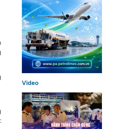
i
m
g
g
Video
1
g
c