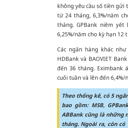
không yêu cầu số tiền gửi t
từ 24 tháng, 6,3%/năm ch
tháng. GPBank niêm yết 
6,25%/năm cho kỳ hạn 12 t
Các ngân hàng khác như 
HDBank và BAOVIET Bank đề
đến 36 tháng. Eximbank 
cuối tuần và lên đến 6,4%/
Theo thống kê, có 5 ngân
bao gồm: MSB, GPBank,
ABBank cũng là những n
tháng.
Ngoài ra, còn có