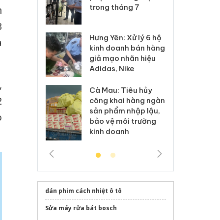
xuất, buôn
trong tháng 7
án
n
 sào giả
bá
3
Hưng Yên: Xử lý 6 hộ
óa: Tìm bị
Th
à
kinh doanh bán hàng
g vụ án buôn
hạ
giả mạo nhãn hiệu
h sữa
bá
Adidas, Nike
 giả
Mo
,
Cà Mau: Tiêu hủy
g: Đối tượng
An
2
công khai hàng ngàn
 đường dây
ch
sản phẩm nhập lậu,
 giả tại Phú
bá
o
bảo vệ môi trường
 đầu thú
Qu
kinh doanh
dán phim cách nhiệt ô tô
Sửa máy rửa bát bosch