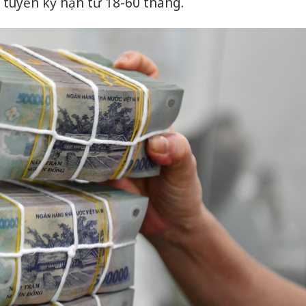
 tuyến kỳ hạn từ 18-60 tháng.