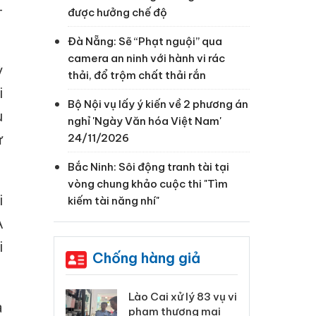
-
được hưởng chế độ
Đà Nẵng: Sẽ “Phạt nguội” qua
camera an ninh với hành vi rác
ỳ
thải, đổ trộm chất thải rắn
i
Bộ Nội vụ lấy ý kiến về 2 phương án
u
nghỉ 'Ngày Văn hóa Việt Nam'
ừ
24/11/2026
Bắc Ninh: Sôi động tranh tài tại
vòng chung khảo cuộc thi "Tìm
i
kiếm tài năng nhí"
A
i
Chống hàng giả
 Thanh Hóa
Lào Cai xử lý 83 vụ vi
Cô
à
ại trong vụ
phạm thương mại
tìm