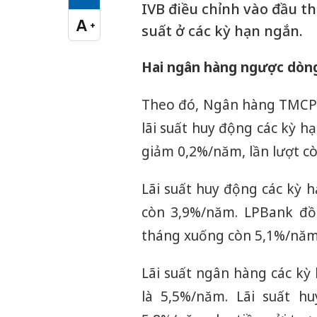
Cỡ chữ vừa
IVB điều chỉnh vào đầu t
A
+
suất ở các kỳ hạn ngắn.
Cỡ chữ lớn
Hai ngân hàng ngược dòng
Theo đó, Ngân hàng TMCP 
lãi suất huy động các kỳ hạ
giảm 0,2%/năm, lần lượt c
Lãi suất huy động các kỳ 
còn 3,9%/năm. LPBank đồn
tháng xuống còn 5,1%/năm
Lãi suất ngân hàng các kỳ
là 5,5%/năm. Lãi suất 