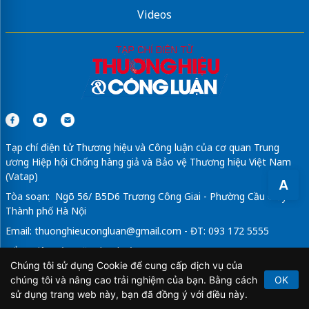
Videos
Tạp chí điện tử Thương hiệu và Công luận của cơ quan Trung
ương Hiệp hội Chống hàng giả và Bảo vệ Thương hiệu Việt Nam
(Vatap)
A
Tòa soạn: Ngõ 56/ B5D6 Trương Công Giai - Phường Cầu Giấy -
Thành phố Hà Nội
Email:
thuonghieucongluan@gmail.com
- ĐT: 093 172 5555
Tổng Biên Tập: Vũ Đức Thuận
Chúng tôi sử dụng Cookie để cung cấp dịch vụ của
Giấy phép hoạt động báo chí điện tử số 64/GP-BTTTT do Bộ
chúng tôi và nâng cao trải nghiệm của bạn. Bằng cách
OK
Thông tin và Truyền thông cấp ngày 21/2/2020.
sử dụng trang web này, bạn đã đồng ý với điều này.