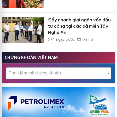
Đẩy nhanh giải ngân vốn đầu
tư công tại các xã miền Tây
Nghệ An
1 ngày trước
Xã hội
CHỨNG KHOÁN VIỆT NAM
Tìm kiếm mã chứng khoán...