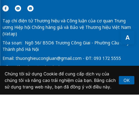
Tạp chí điện tử Thương hiệu và Công luận của cơ quan Trung
ương Hiệp hội Chống hàng giả và Bảo vệ Thương hiệu Việt Nam
(Vatap)
A
Tòa soạn: Ngõ 56/ B5D6 Trương Công Giai - Phường Cầu Giấy -
Thành phố Hà Nội
Email:
thuonghieucongluan@gmail.com
- ĐT: 093 172 5555
Tổng Biên Tập: Vũ Đức Thuận
Chúng tôi sử dụng Cookie để cung cấp dịch vụ của
Giấy phép hoạt động báo chí điện tử số 64/GP-BTTTT do Bộ
chúng tôi và nâng cao trải nghiệm của bạn. Bằng cách
OK
Thông tin và Truyền thông cấp ngày 21/2/2020.
sử dụng trang web này, bạn đã đồng ý với điều này.
Copyright © 2026
TẠP CHÍ THƯƠNG HIỆU & CÔNG
LUẬN
. All Rights Reserved.
Bản quyền thuộc Tạp chí Thương hiệu và Công luận. Cấm
sao chép dưới mọi hình thức nếu không có sự chấp thuận