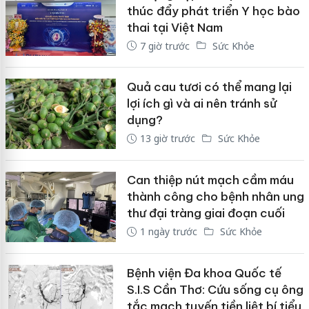
thúc đẩy phát triển Y học bào
thai tại Việt Nam
7 giờ trước
Sức Khỏe
Quả cau tươi có thể mang lại
lợi ích gì và ai nên tránh sử
dụng?
13 giờ trước
Sức Khỏe
Can thiệp nút mạch cầm máu
thành công cho bệnh nhân ung
thư đại tràng giai đoạn cuối
1 ngày trước
Sức Khỏe
Bệnh viện Đa khoa Quốc tế
S.I.S Cần Thơ: Cứu sống cụ ông
tắc mạch tuyến tiền liệt bí tiểu