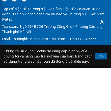
Tạp chí điện tử Thương hiệu và Công luận của cơ quan Trung
ương Hiệp hội Chống hàng giả và Bảo vệ Thương hiệu Việt Nam
(Vatap)
A
Tòa soạn: Ngõ 56/ B5D6 Trương Công Giai - Phường Cầu Giấy -
Thành phố Hà Nội
Email:
thuonghieucongluan@gmail.com
- ĐT: 093 172 5555
Tổng Biên Tập: Vũ Đức Thuận
Chúng tôi sử dụng Cookie để cung cấp dịch vụ của
Giấy phép hoạt động báo chí điện tử số 64/GP-BTTTT do Bộ
chúng tôi và nâng cao trải nghiệm của bạn. Bằng cách
OK
Thông tin và Truyền thông cấp ngày 21/2/2020.
sử dụng trang web này, bạn đã đồng ý với điều này.
Copyright © 2026
TẠP CHÍ THƯƠNG HIỆU & CÔNG
LUẬN
. All Rights Reserved.
Bản quyền thuộc Tạp chí Thương hiệu và Công luận. Cấm
sao chép dưới mọi hình thức nếu không có sự chấp thuận
bằng văn bản.