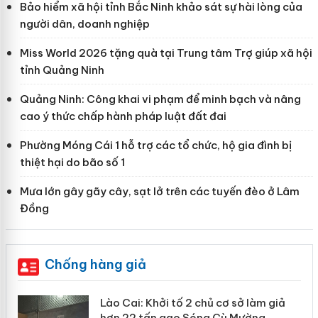
Bảo hiểm xã hội tỉnh Bắc Ninh khảo sát sự hài lòng của
người dân, doanh nghiệp
Miss World 2026 tặng quà tại Trung tâm Trợ giúp xã hội
tỉnh Quảng Ninh
Quảng Ninh: Công khai vi phạm để minh bạch và nâng
cao ý thức chấp hành pháp luật đất đai
Phường Móng Cái 1 hỗ trợ các tổ chức, hộ gia đình bị
thiệt hại do bão số 1
Mưa lớn gây gãy cây, sạt lở trên các tuyến đèo ở Lâm
Đồng
Chống hàng giả
mại
Lào Cai: Khởi tố 2 chủ cơ sở làm giả
hơn 22 tấn gạo Séng Cù Mường