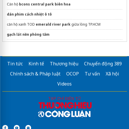
Căn hộ
bcons central park biên hoa
dán phim cách nhiệt ô tô
căn hộ xanh TOD
emerald river park
giữa lòng TP.HCM
gạch lát nền phòng tắm
vách ngăn vệ sinh tại Quảng Ninh
river collection
Tin tức
Kinh tế
Thương hiệu
Chuyển động 389
Công ty xây dựng Bình Dương
Chính sách & Pháp luật
OCOP
Tư vấn
Xã hội
Sửa máy rửa bát bosch
Videos