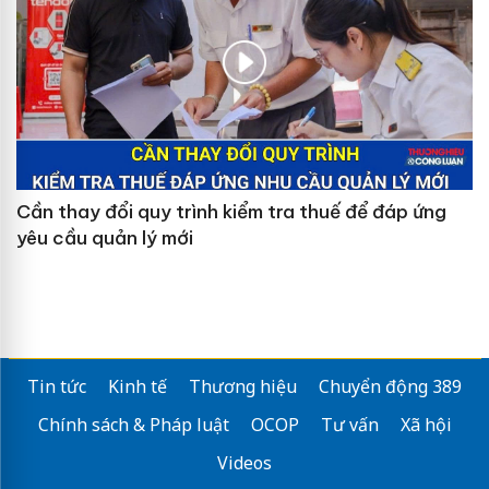
Cần thay đổi quy trình kiểm tra thuế để đáp ứng
yêu cầu quản lý mới
Tin tức
Kinh tế
Thương hiệu
Chuyển động 389
Chính sách & Pháp luật
OCOP
Tư vấn
Xã hội
Videos