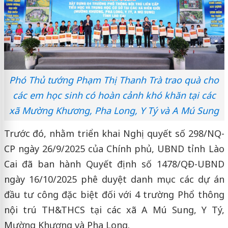
Phó Thủ tướng Phạm Thị Thanh Trà trao quà cho
các em học sinh có hoàn cảnh khó khăn tại các
xã Mường Khương, Pha Long, Y Tý và A Mú Sung
Trước đó, nhằm triển khai Nghị quyết số 298/NQ-
CP ngày 26/9/2025 của Chính phủ, UBND tỉnh Lào
Cai đã ban hành Quyết định số 1478/QĐ-UBND
ngày 16/10/2025 phê duyệt danh mục các dự án
đầu tư công đặc biệt đối với 4 trường Phổ thông
nội trú TH&THCS tại các xã A Mú Sung, Y Tý,
Mường Khương và Pha Long.