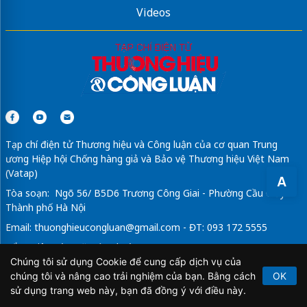
Videos
lợi ích của sơ đồ tư duy
Tạp chí điện tử Thương hiệu và Công luận của cơ quan Trung
ương Hiệp hội Chống hàng giả và Bảo vệ Thương hiệu Việt Nam
(Vatap)
A
Tòa soạn: Ngõ 56/ B5D6 Trương Công Giai - Phường Cầu Giấy -
Thành phố Hà Nội
Email:
thuonghieucongluan@gmail.com
- ĐT: 093 172 5555
Tổng Biên Tập: Vũ Đức Thuận
Chúng tôi sử dụng Cookie để cung cấp dịch vụ của
Giấy phép hoạt động báo chí điện tử số 64/GP-BTTTT do Bộ
chúng tôi và nâng cao trải nghiệm của bạn. Bằng cách
OK
Thông tin và Truyền thông cấp ngày 21/2/2020.
sử dụng trang web này, bạn đã đồng ý với điều này.