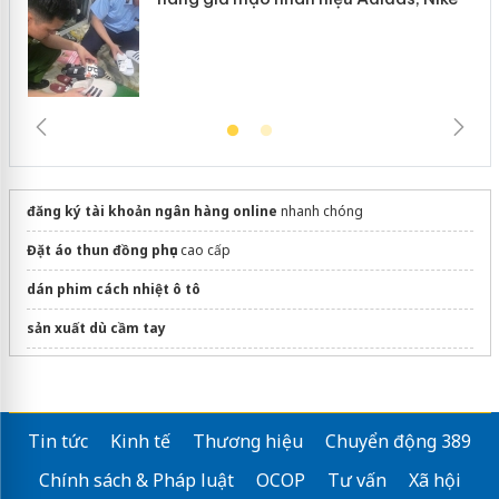
đăng ký tài khoản ngân hàng online
nhanh chóng
Đặt áo thun đồng phục
cao cấp
dán phim cách nhiệt ô tô
sản xuất dù cầm tay
Sửa máy rửa bát bosch
Công ty quà tặng doanh nghiệp
Tin tức
Kinh tế
Thương hiệu
Chuyển động 389
bài văn tả người thân
Chính sách & Pháp luật
OCOP
Tư vấn
Xã hội
quà tặng doanh nghiệp
chất lượng