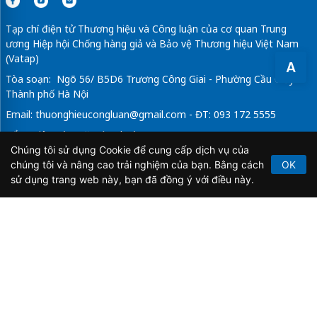
Tạp chí điện tử Thương hiệu và Công luận của cơ quan Trung
ương Hiệp hội Chống hàng giả và Bảo vệ Thương hiệu Việt Nam
(Vatap)
A
Tòa soạn: Ngõ 56/ B5D6 Trương Công Giai - Phường Cầu Giấy -
Thành phố Hà Nội
Email:
thuonghieucongluan@gmail.com
- ĐT: 093 172 5555
Tổng Biên Tập: Vũ Đức Thuận
Chúng tôi sử dụng Cookie để cung cấp dịch vụ của
Giấy phép hoạt động báo chí điện tử số 64/GP-BTTTT do Bộ
chúng tôi và nâng cao trải nghiệm của bạn. Bằng cách
OK
Thông tin và Truyền thông cấp ngày 21/2/2020.
sử dụng trang web này, bạn đã đồng ý với điều này.
Copyright © 2026
TẠP CHÍ THƯƠNG HIỆU & CÔNG
LUẬN
. All Rights Reserved.
Bản quyền thuộc Tạp chí Thương hiệu và Công luận. Cấm
sao chép dưới mọi hình thức nếu không có sự chấp thuận
bằng văn bản.