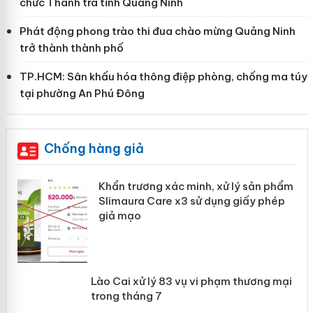
chức Thanh tra tỉnh Quảng Ninh
Phát động phong trào thi đua chào mừng Quảng Ninh
trở thành thành phố
TP.HCM: Sân khấu hóa thông điệp phòng, chống ma túy
tại phường An Phú Đông
Chống hàng giả
ản
Khẩn trương xác minh, xử lý sản phẩm
Slimaura Care x3 sử dụng giấy phép
giả mạo
 án
Lào Cai xử lý 83 vụ vi phạm thương
n
mại trong tháng 7