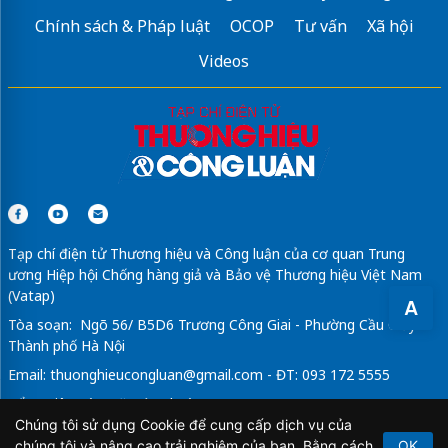
Chính sách & Pháp luật
OCOP
Tư vấn
Xã hội
Videos
Tạp chí điện tử Thương hiệu và Công luận của cơ quan Trung
ương Hiệp hội Chống hàng giả và Bảo vệ Thương hiệu Việt Nam
(Vatap)
A
Tòa soạn: Ngõ 56/ B5D6 Trương Công Giai - Phường Cầu Giấy -
Thành phố Hà Nội
Email:
thuonghieucongluan@gmail.com
- ĐT: 093 172 5555
Tổng Biên Tập: Vũ Đức Thuận
Chúng tôi sử dụng Cookie để cung cấp dịch vụ của
Giấy phép hoạt động báo chí điện tử số 64/GP-BTTTT do Bộ
chúng tôi và nâng cao trải nghiệm của bạn. Bằng cách
OK