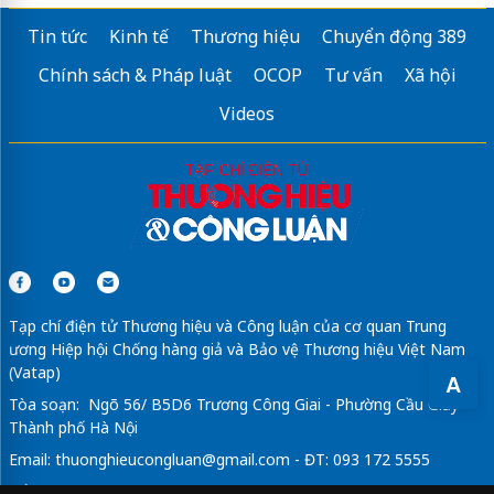
Tin tức
Kinh tế
Thương hiệu
Chuyển động 389
Chính sách & Pháp luật
OCOP
Tư vấn
Xã hội
Videos
Tạp chí điện tử Thương hiệu và Công luận của cơ quan Trung
ương Hiệp hội Chống hàng giả và Bảo vệ Thương hiệu Việt Nam
(Vatap)
A
Tòa soạn: Ngõ 56/ B5D6 Trương Công Giai - Phường Cầu Giấy -
Thành phố Hà Nội
Email:
thuonghieucongluan@gmail.com
- ĐT: 093 172 5555
Tổng Biên Tập: Vũ Đức Thuận