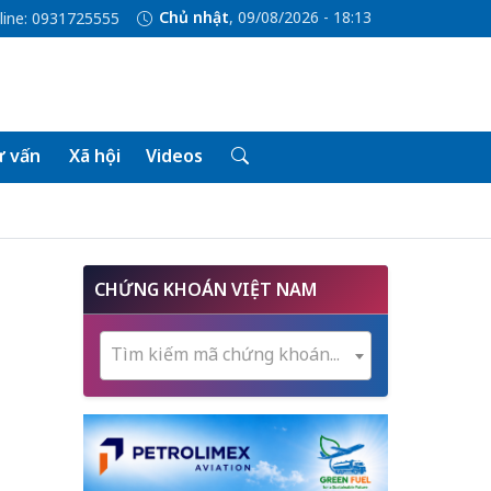
Chủ nhật
, 09/08/2026 - 18:13
line: 0931725555
 vấn
Xã hội
Videos
CHỨNG KHOÁN VIỆT NAM
p
Tìm kiếm mã chứng khoán...