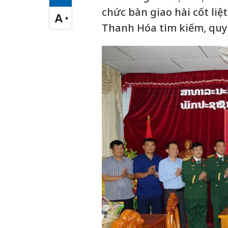
Cỡ chữ vừa
chức bàn giao hài cốt liệ
A
+
Cỡ chữ lớn
Thanh Hóa tìm kiếm, quy