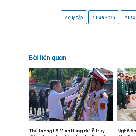
quy tập
Hủa Phăn
Lào
Bài liên quan
Thủ tướng Lê Minh Hưng dự lễ truy
Nghệ An 