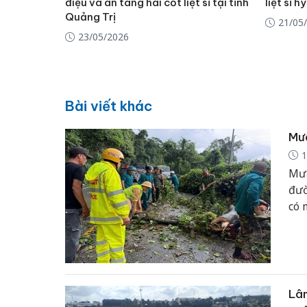
điệu và an táng hài cốt liệt sĩ tại tỉnh
liệt sĩ h
Quảng Trị
21/05
23/05/2026
Bài viết khác
Mưa
1
Mưa
đườ
có 
Lâm