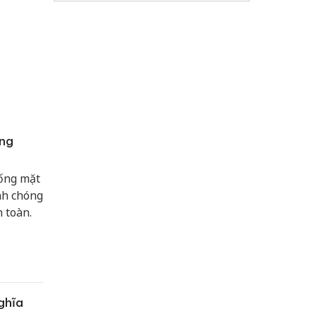
ồng
uống mặt
nh chóng
 toàn.
ghĩa