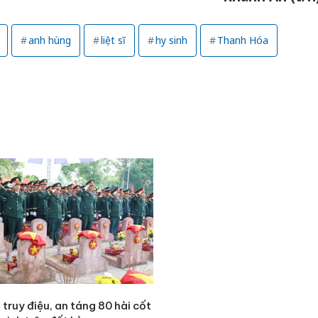
giả mạo
Adidas, 
anh hùng
liệt sĩ
hy sinh
Thanh Hóa
Cà Mau:
công kh
sản phẩ
bảo vệ 
kinh do
Công an
tìm bị h
án sản 
bán yến
truy điệu, an táng 80 hài cốt