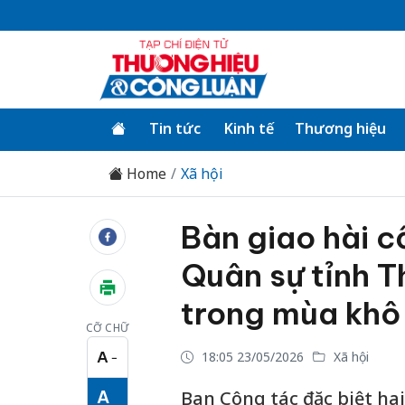
Tin tức
Kinh tế
Thương hiệu
Home
Xã hội
Bàn giao hài cố
Quân sự tỉnh T
trong mùa kh
CỠ CHỮ
A
18:05 23/05/2026
Xã hội
−
Cỡ chữ nhỏ
A
Ban Công tác đặc biệt ha