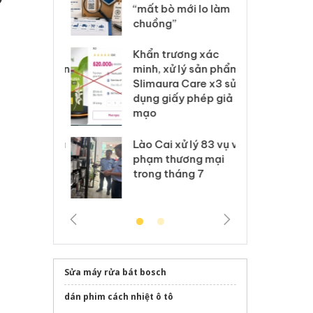
 nhãn hiệu
“mất bò mới lo làm
gi
Nike
chuồng”
Ad
 Tiêu hủy
Khẩn trương xác
Cà
ai hàng ngàn
minh, xử lý sản phẩm
cô
m nhập lậu,
Slimaura Care x3 sử
sả
môi trường
dụng giấy phép giả
bả
anh
mạo
ki
 Thanh Hóa
Lào Cai xử lý 83 vụ vi
Cô
ại trong vụ
phạm thương mại
tìm
xuất, buôn
trong tháng 7
án
 sào giả
bá
Sửa máy rửa bát bosch
dán phim cách nhiệt ô tô