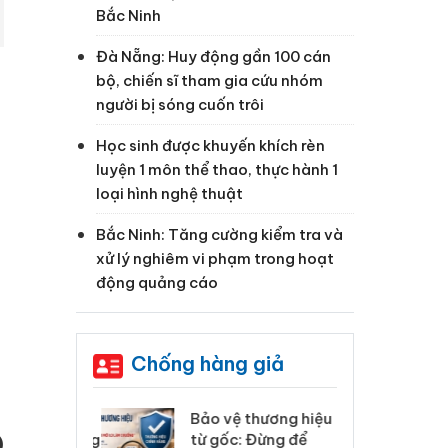
Bắc Ninh
Đà Nẵng: Huy động gần 100 cán
bộ, chiến sĩ tham gia cứu nhóm
người bị sóng cuốn trôi
Học sinh được khuyến khích rèn
luyện 1 môn thể thao, thực hành 1
loại hình nghệ thuật
Bắc Ninh: Tăng cường kiểm tra và
xử lý nghiêm vi phạm trong hoạt
động quảng cáo
Chống hàng giả
: Xử lý 6 hộ
Bảo vệ thương hiệu
Hư
anh bán hàng
từ gốc: Đừng để
ki
)