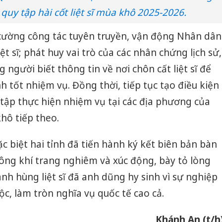
quy tập hài cốt liệt sĩ mùa khô 2025-2026.
 cường công tác tuyên truyền, vận động Nhân dân
ệt sĩ; phát huy vai trò của các nhân chứng lịch sử,
 người biết thông tin về nơi chôn cất liệt sĩ để
h tốt nhiệm vụ. Đồng thời, tiếp tục tạo điều kiện
y tập thực hiện nhiệm vụ tại các địa phương của
hô tiếp theo.
ặc biệt hai tỉnh đã tiến hành ký kết biên bản bàn
không khí trang nghiêm và xúc động, bày tỏ lòng
 anh hùng liệt sĩ đã anh dũng hy sinh vì sự nghiệp
c, làm tròn nghĩa vụ quốc tế cao cả.
Hưng Yên
kinh do
Khánh An (t/h