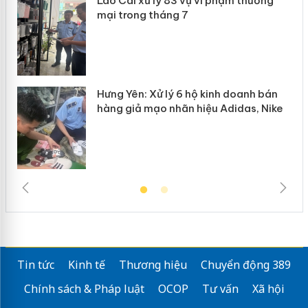
Lào Cai xử lý 83 vụ vi phạm thương
n
mại trong tháng 7
Hưng Yên: Xử lý 6 hộ kinh doanh bán
hàng giả mạo nhãn hiệu Adidas, Nike
Tin tức
Kinh tế
Thương hiệu
Chuyển động 389
Chính sách & Pháp luật
OCOP
Tư vấn
Xã hội