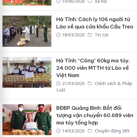
19/06/2020
Xã hội
Hà Tĩnh: Cách ly 106 người từ
Lào về qua cửa khẩu Cầu Treo
18/03/2020
Tin tức
Hà Tĩnh: “Cõng" 60kg ma túy,
24.000 viên MTTH từ Lào về
Việt Nam
21/03/2020
Chính sách & Pháp
Luật
BĐBP Quảng Bình: Bắt đối
tượng vận chuyển 60.689 viên
ma túy tổng hợp
14/03/2020
Chuyển động 389