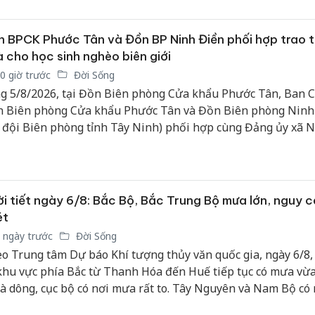
 BPCK Phước Tân và Đồn BP Ninh Điền phối hợp trao 
 cho học sinh nghèo biên giới
0 giờ trước
Đời Sống
g 5/8/2026, tại Đồn Biên phòng Cửa khẩu Phước Tân, Ban C
 Biên phòng Cửa khẩu Phước Tân và Đồn Biên phòng Ninh
 đội Biên phòng tỉnh Tây Ninh) phối hợp cùng Đảng ủy xã 
n và Đảng ủy, Ban giám đốc Trung tâm huấn luyện bay Việ
line tổ chức chương trình “Hành trình về nguồn, ấm tình biê
p sáng tự hào”.
i tiết ngày 6/8: Bắc Bộ, Bắc Trung Bộ mưa lớn, nguy c
ét
 ngày trước
Đời Sống
o Trung tâm Dự báo Khí tượng thủy văn quốc gia, ngày 6/8,
khu vực phía Bắc từ Thanh Hóa đến Huế tiếp tục có mưa vừ
và dông, cục bộ có nơi mưa rất to. Tây Nguyên và Nam Bộ có
, dông rải rác, tập trung chủ yếu vào chiều tối; một số nơi có