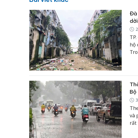
Đà 
dời
2
TP.
hộ 
Tro
đượ
Thờ
Bộ 
3
The
và 
rất
và 
tối