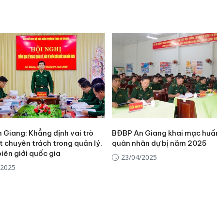
 Giang: Khẳng định vai trò
BĐBP An Giang khai mạc huấ
 chuyên trách trong quản lý,
quân nhân dự bị năm 2025
iên giới quốc gia
23/04/2025
/2025
Công an
tìm bị h
án sản 