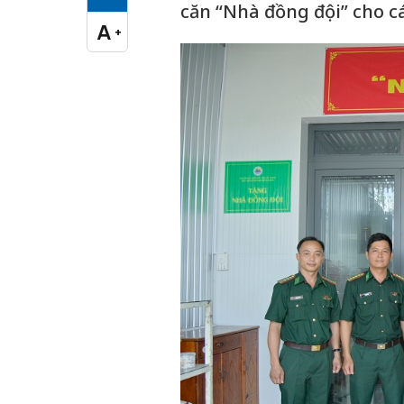
Cỡ chữ vừa
căn “Nhà đồng đội” cho c
A
+
Cỡ chữ lớn