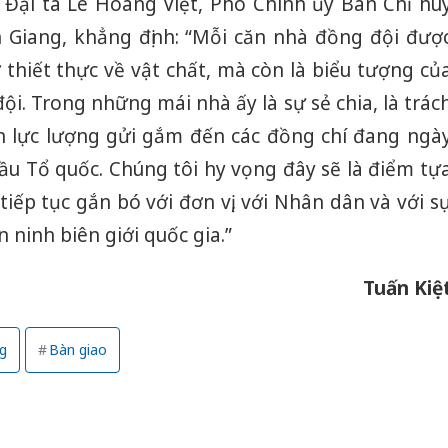
Đại tá Lê Hoàng Việt, Phó Chính ủy Ban Chỉ hu
 Giang, khẳng định: “Mỗi căn nhà đồng đội đượ
ợ thiết thực về vật chất, mà còn là biểu tượng củ
ội. Trong những mái nhà ấy là sự sẻ chia, là trác
n lực lượng gửi gắm đến các đồng chí đang ngà
ầu Tổ quốc. Chúng tôi hy vọng đây sẽ là điểm tự
tiếp tục gắn bó với đơn vị, với Nhân dân và với s
 ninh biên giới quốc gia.”
Tuấn Kiệ
g
Bàn giao