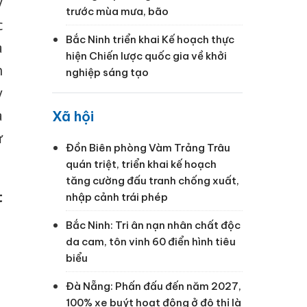
y
trước mùa mưa, bão
c
Bắc Ninh triển khai Kế hoạch thực
a
hiện Chiến lược quốc gia về khởi
h
nghiệp sáng tạo
y
a
Xã hội
ự
Đồn Biên phòng Vàm Trảng Trâu
quán triệt, triển khai kế hoạch
tăng cường đấu tranh chống xuất,
t
nhập cảnh trái phép
Bắc Ninh: Tri ân nạn nhân chất độc
da cam, tôn vinh 60 điển hình tiêu
biểu
Đà Nẵng: Phấn đấu đến năm 2027,
100% xe buýt hoạt động ở đô thị là