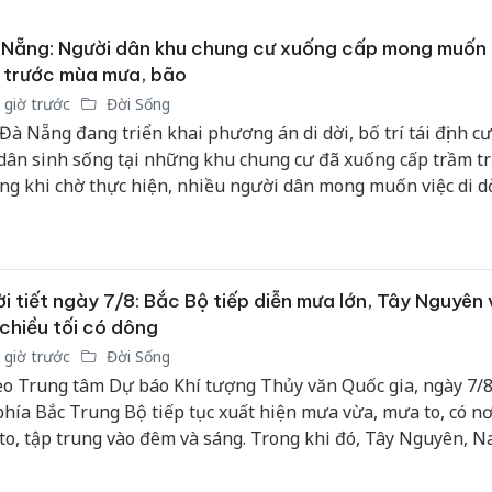
bán yến
Nẵng: Người dân khu chung cư xuống cấp mong muốn 
Thanh H
 trước mùa mưa, bão
hại tron
 giờ trước
Đời Sống
bán bìn
Moyuum
 Đà Nẵng đang triển khai phương án di dời, bố trí tái định cư
dân sinh sống tại những khu chung cư đã xuống cấp trầm tr
An Gian
ng khi chờ thực hiện, nhiều người dân mong muốn việc di d
chủ mưu
c triển khai trước mùa mưa bão kéo về để ổn định cuộc sống
bán hàng
Quốc ra
i tiết ngày 7/8: Bắc Bộ tiếp diễn mưa lớn, Tây Nguyên
chiều tối có dông
 giờ trước
Đời Sống
o Trung tâm Dự báo Khí tượng Thủy văn Quốc gia, ngày 7/8
phía Bắc Trung Bộ tiếp tục xuất hiện mưa vừa, mưa to, có n
 to, tập trung vào đêm và sáng. Trong khi đó, Tây Nguyên, 
Duyên hải Nam Trung Bộ duy trì hình thái ngày nắng, chiều 
 có mưa rào, dông rải rác.