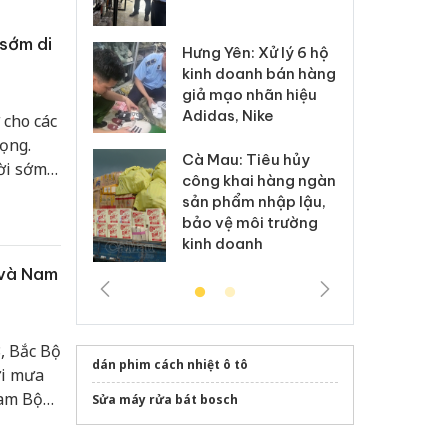
 sào giả
bá
sớm di
Hưng Yên: Xử lý 6 hộ
óa: Tìm bị
Th
kinh doanh bán hàng
g vụ án buôn
hạ
giả mạo nhãn hiệu
h sữa
bá
Adidas, Nike
 giả
Mo
 cho các
ọng.
Cà Mau: Tiêu hủy
g: Đối tượng
An
ời sớm
công khai hàng ngàn
 đường dây
ch
.
sản phẩm nhập lậu,
 giả tại Phú
bá
bảo vệ môi trường
 đầu thú
Qu
kinh doanh
 và Nam
, Bắc Bộ
dán phim cách nhiệt ô tô
ơi mưa
Nam Bộ
Sửa máy rửa bát bosch
tối và