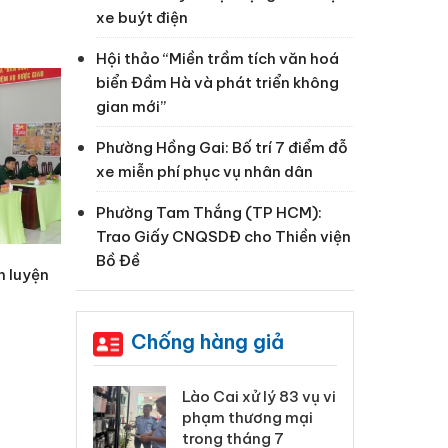
xe buýt điện
Hội thảo “Miền trầm tích văn hoá
biển Đầm Hà và phát triển không
gian mới”
Phường Hồng Gai: Bố trí 7 điểm đỗ
xe miễn phí phục vụ nhân dân
Phường Tam Thắng (TP HCM):
Trao Giấy CNQSDĐ cho Thiền viện
Bồ Đề
n luyện
Chống hàng giả
 Thanh Hóa
Lào Cai xử lý 83 vụ vi
Cô
ại trong vụ
phạm thương mại
tìm
xuất, buôn
trong tháng 7
án