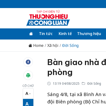
Tin tức
Kinh tế
Thương hiệu
Home
Xã hội
Đời Sống
Bàn giao nhà đ
phòng
13:19 04/08/2025
Đời Sống
CỠ CHỮ
A
Sáng 4/8, tại xã Bình An 
−
Cỡ chữ nhỏ
đội Biên phòng (Bộ Chỉ h
A