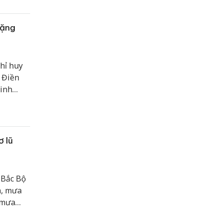
tặng
hỉ huy
 Điền
Ninh
t Nam
n giới,
ơ lũ
 Bắc Bộ
a, mưa
 mưa
 thể