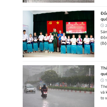
Đồn
quà
2
Sán
Đồn
(Bộ
Điề
Air
thắ
Thờ
qu
1
The
và 
to 
rào