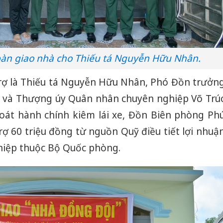
 bàn giao nhà cho Thiếu tá Nguyễn Hữu Nhân.
rợ là Thiếu tá Nguyễn Hữu Nhân, Phó Đồn trưởn
 và Thượng úy Quân nhân chuyên nghiệp Võ Trú
oát hành chính kiêm lái xe, Đồn Biên phòng Ph
ợ 60 triệu đồng từ nguồn Quỹ điều tiết lợi nhuậ
hiệp thuộc Bộ Quốc phòng.