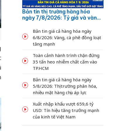
Bản tin thị trường hàng hóa
ngày 7/8/2026: Tỷ giá và vàng
neo cao, cà phê tăng mạnh,
dầu thế giới bật tăng
Bản tin giá cả hàng hóa ngày
6/8/2026: Vàng, cà phê đồng loạt
tăng mạnh
g
Toàn cảnh hành trình chặn đứng
c
35 tấn heo nhiễm chất cấm vào
ú
TP.HCM
n
Bản tin giá cả hàng hóa ngày
5/8/2026: Thị trường phân hóa,
nhiều mặt hàng chịu áp lực
Xuất nhập khẩu vượt 659,6 tỷ
USD: Tín hiệu tăng trưởng mạnh
của kinh tế Việt Nam