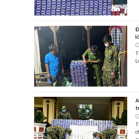
Đ
l
T
L
A
t
T
c