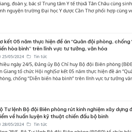
iang, đoàn y, bác sĩ Trung tâm Y tế thị xã Tân Châu cùng sinh
ình nguyện trường Đại học Y dược Cần Thơ phối hợp cùng v
iên phòng cửa khẩu quốc tế Vĩnh Xương tổ chức thực hiện 
ội Thầy thuốc trẻ làm theo lời Bác tình nguyện vì sức khỏe 
ồng năm 2024.
ơ kết 05 năm thực hiện đề án “Quân đội phòng, chống 
iến hòa bình” trên lĩnh vực tư tưởng, văn hóa
25/05/2024
Tin tức
hiều ngày 24/5, Đảng ủy Bộ Chỉ huy Bộ đội Biên phòng (BĐB
n Giang tổ chức Hội nghị Sơ kết 05 năm thực hiện đề án “Qu
hòng, chống “Diễn biến hòa bình” trên lĩnh vực tư tưởng vă
rong tình hình mới. Thượng tá Nguyễn Văn Hiệp, Bí thư Đản
hính ủy BĐBP tỉnh chủ trì Hội nghị.
ộ Tư lệnh Bộ đội Biên phòng rút kinh nghiệm xây dựng đ
iểm về huấn luyện kỹ thuật chiến đấu bộ binh
28/05/2024
Tin tức