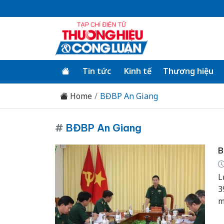
Tin tức
Kinh tế
Thương hiệu
Home
BĐBP An Giang
#
BĐBP An Giang
B
L
3
m