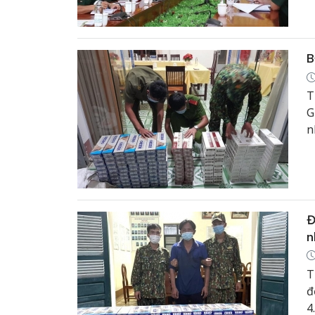
B
T
G
n
Đ
n
T
đ
4