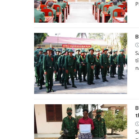
P
B
S
t
n
B
t
S