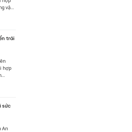
i hợp
ng vận
n trái
iên
ối hợp
n
ì sức
h An