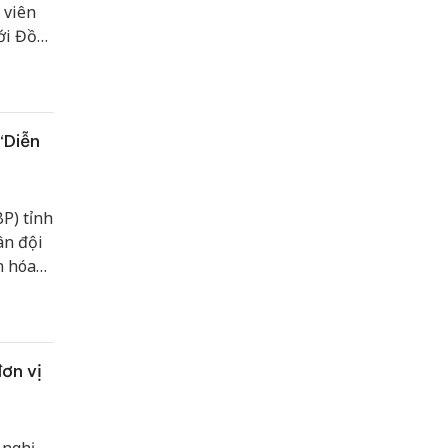
 viên
ới Đồn
Ngày
cộng
“Diễn
P) tỉnh
ân đội
n hóa
g ủy,
ơn vị