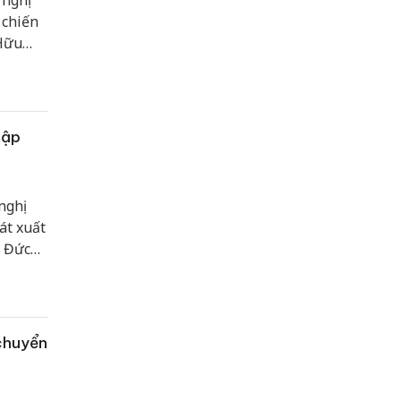
nghị
 chiến
 Hữu
. Tại
 huy
hập
nghị
át xuất
ê Đức
 chuyển