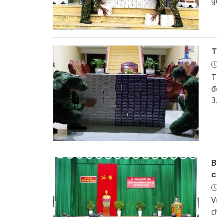
g
T
T
đ
3
B
c
V
c