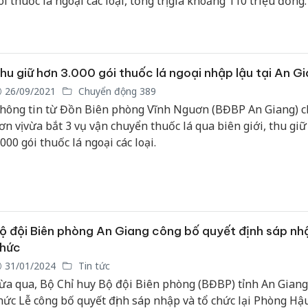
ói thuốc lá ngoại các loại, tổng trị giá khoảng 110 triệu đồng.
Cà Mau:
công kh
ngàn sả
hu giữ hơn 3.000 gói thuốc lá ngoại nhập lậu tại An G
nhập lậu
26/09/2021
Chuyển động 389
môi trườ
hông tin từ Đồn Biên phòng Vĩnh Nguơn (BĐBP An Giang) ch
doanh
ơn vị vừa bắt 3 vụ vận chuyển thuốc lá qua biên giới, thu gi
.000 gói thuốc lá ngoại các loại.
Công an
tìm bị hạ
án sản x
bán yến 
Thanh Hó
ộ đội Biên phòng An Giang công bố quyết định sáp nh
hại tron
buôn bán
hức
Moyuum 
31/01/2024
Tin tức
ừa qua, Bộ Chỉ huy Bộ đội Biên phòng (BĐBP) tỉnh An Giang
hức Lễ công bố quyết định sáp nhập và tổ chức lại Phòng Hậu