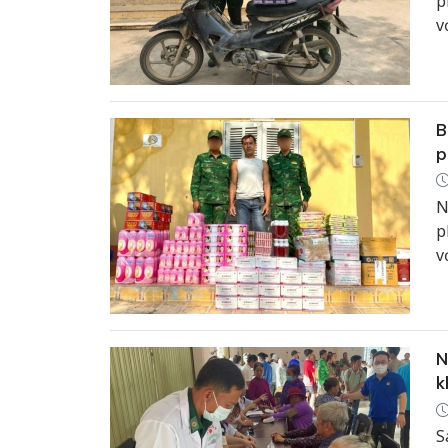
p
v
c
B
p
N
p
v
c
N
k
S