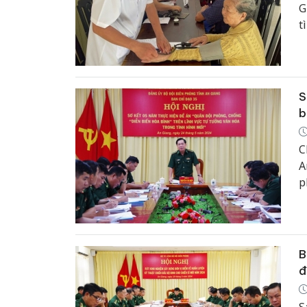
G
t
B
h
đ
S
b
C
A
p
t
C
B
đ