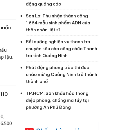
động quảng cáo
Sơn La: Thu nhận thành công
1.664 mẫu sinh phẩm ADN của
thuốc
thân nhân liệt sĩ
Bồi dưỡng nghiệp vụ thanh tra
chuyên sâu cho công chức Thanh
hẩu
tra tỉnh Quảng Ninh
p lậu.
Phát động phong trào thi đua
chào mừng Quảng Ninh trở thành
thành phố
TP.HCM: Sân khấu hóa thông
 110
điệp phòng, chống ma túy tại
phường An Phú Đông
bộ,
 6.500