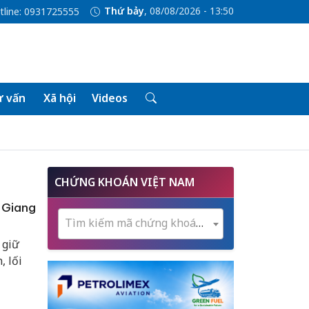
Thứ bảy
, 08/08/2026 - 13:50
tline: 0931725555
 vấn
Xã hội
Videos
CHỨNG KHOÁN VIỆT NAM
n Giang
Tìm kiếm mã chứng khoán...
 giữ
, lối