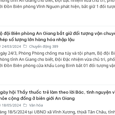
hòng tỉnh An Giang cho biết, Đội đặc nhiệm vừa chủ trì, phố
ới Đồn Biên phòng Vĩnh Nguơn phát hiện, bắt giữ 1 đối tượ
huyển thuốc lá nhập lậu.
ộ đội Biên phòng An Giang bắt giữ đối tượng vận chuyể
hép số lượng lớn hàng hóa nhập lậu
24/03/2024
Chuyển động 389
gày 24/3, Phòng Phòng chống ma túy và tội phạm, Bộ đội B
hòng tỉnh An Giang cho biết, Đội Đặc nhiệm vừa chủ trì, ph
ới Đồn Biên phòng cửa khẩu Long Bình bắt 01 đối tượng vậ
huyển số lượng lớn hàng hóa nhập lậu.
gày hội Thầy thuốc trẻ làm theo lời Bác, tình nguyện v
hỏe cộng đồng ở biên giới An Giang
18/05/2024
Văn hóa
áng 18/5/2024 tại UBND xã Vĩnh Xương, thị xã Tân Châu, tỉn