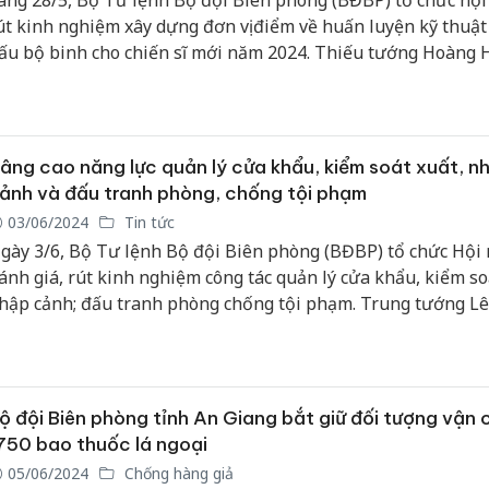
áng 28/5, Bộ Tư lệnh Bộ đội Biên phòng (BĐBP) tổ chức hội 
út kinh nghiệm xây dựng đơn vị điểm về huấn luyện kỹ thuật
ấu bộ binh cho chiến sĩ mới năm 2024. Thiếu tướng Hoàng
hiến, Phó Tư lệnh - Tham mưu trưởng BĐBP, chủ trì hội nghị
ộ Chỉ huy BĐBP tỉnh An Giang, Đại tá Trần Quốc Khánh, Chỉ
rưởng BĐBP tỉnh chủ trì điểm cầu.
âng cao năng lực quản lý cửa khẩu, kiểm soát xuất, n
ảnh và đấu tranh phòng, chống tội phạm
03/06/2024
Tin tức
gày 3/6, Bộ Tư lệnh Bộ đội Biên phòng (BĐBP) tổ chức Hội 
ánh giá, rút kinh nghiệm công tác quản lý cửa khẩu, kiểm so
hập cảnh; đấu tranh phòng chống tội phạm. Trung tướng L
hái, Tư lệnh BĐBP chủ trì Hội nghị.
ộ đội Biên phòng tỉnh An Giang bắt giữ đối tượng vận
750 bao thuốc lá ngoại
05/06/2024
Chống hàng giả