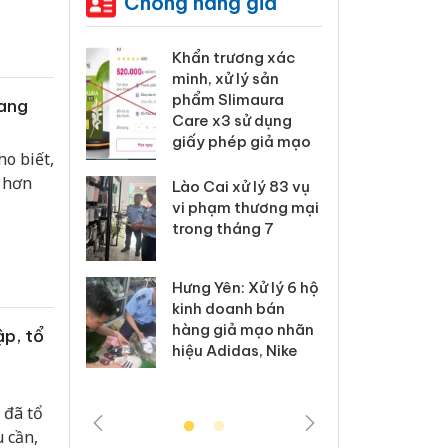
Chống hàng giả
 Tiêu hủy
Khẩn trương xác
Cà M
ai hàng
minh, xử lý sản
công
n phẩm
phẩm Slimaura
ngàn
iang
, bảo vệ
Care x3 sử dụng
nhập 
ng kinh
giấy phép giả mạo
môi t
o biết,
doan
ữ hơn
Lào Cai xử lý 83 vụ
 Thanh Hóa
vi phạm thương mại
Công
i trong vụ
trong tháng 7
tìm b
uất, buôn
án sả
sào giả
bán y
Hưng Yên: Xử lý 6 hộ
kinh doanh bán
a: Tìm bị
Than
hàng giả mạo nhãn
ập, tổ
g vụ án
hại t
hiệu Adidas, Nike
 bình sữa
buôn
giả
Moyu
 đã tổ
 cần,