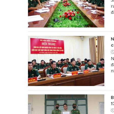
S
r
đ
C
B
t
N
c
N
đ
n
T
B
1