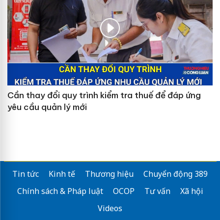
Cần thay đổi quy trình kiểm tra thuế để đáp ứng
yêu cầu quản lý mới
Tin tức
Kinh tế
Thương hiệu
Chuyển động 389
Chính sách & Pháp luật
OCOP
Tư vấn
Xã hội
Videos