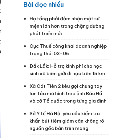
g
Bài đọc nhiều
c
Hạ tầng phải đảm nhận một sứ
à
mệnh lớn hơn trong chặng đường
ư
phát triển mới
c
Cục Thuế công khai doanh nghiệp
p
trạng thái 03-06
Đắk Lắk: Hỗ trợ kinh phí cho học
sinh xã biên giới đi học trên 15 km
Xã Cát Tiên 2 kêu gọi chung tay
lan tỏa mô hình treo ảnh Bác Hồ
và cờ Tổ quốc trong từng gia đình
Sở Y tế Hà Nội yêu cầu kiểm tra
khẩn bút tiêm giảm cân không rõ
nguồn gốc bán trên mạng