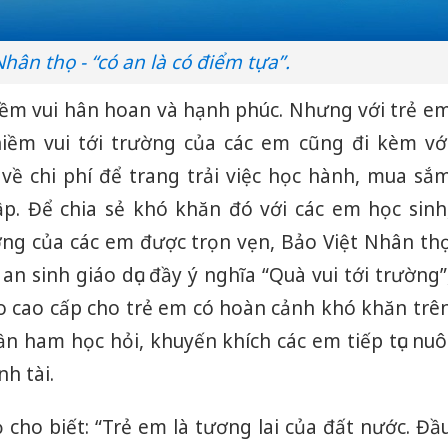
Nhân thọ - “có an là có điểm tựa”.
ềm vui hân hoan và hạnh phúc. Nhưng với trẻ e
iềm vui tới trường của các em cũng đi kèm vớ
 về chi phí để trang trải việc học hành, mua sắ
p. Để chia sẻ khó khăn đó với các em học sinh
ờng của các em được trọn vẹn, Bảo Việt Nhân th
an sinh giáo dục đầy ý nghĩa “Quà vui tới trường”
lo cao cấp cho trẻ em có hoàn cảnh khó khăn trê
ần ham học hỏi, khuyến khích các em tiếp tục nuô
h tài.
Công an
tìm bị h
 cho biết: “Trẻ em là tương lai của đất nước. Đầ
án sản 