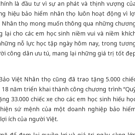
chính là đầu tư vì sự an phát và thịnh vượng củ
bán yến
ơng hiệu bảo hiểm nhân thọ luôn hoạt động vì lợ
Thanh H
Việt Nhân thọ mong muốn thông qua những chươn
hại tron
bán bìn
ng lại cho các em học sinh niềm vui và niềm khíc
Moyuum
i những nỗ lực học tập ngày hôm nay, trong tươn
An Gian
ười công dân ưu tú, mang lại những giá trị tốt đẹ
chủ mưu
bán hàng
Quốc ra
Bảo Việt Nhân thọ cũng đã trao tặng 5.000 chiế
 18 năm triển khai thành công chương trình “Qu
ặng 33.000 chiếc xe cho các em học sinh hiếu họ
c hiện sứ mệnh của một doanh nghiệp bảo hiể
ợi ích của người Việt.