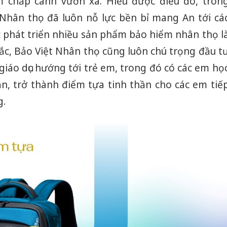
 chắp cánh vươn xa. Hiểu được điều đó, tron
Nhân thọ đã luôn nỗ lực bền bỉ mang An tới cá
ệc phát triển nhiều sản phẩm bảo hiểm nhân thọ l
ắc, Bảo Việt Nhân thọ cũng luôn chú trọng đầu t
giáo dục hướng tới trẻ em, trong đó có các em họ
n, trở thành điểm tựa tinh thần cho các em tiế
g.