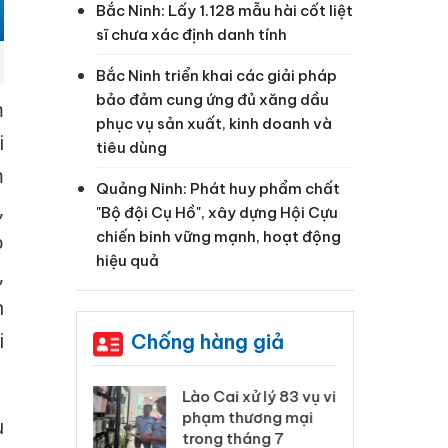
Bắc Ninh: Lấy 1.128 mẫu hài cốt liệt
sĩ chưa xác định danh tính
Bắc Ninh triển khai các giải pháp
bảo đảm cung ứng đủ xăng dầu
m
phục vụ sản xuất, kinh doanh và
i
tiêu dùng
m
Quảng Ninh: Phát huy phẩm chất
,
"Bộ đội Cụ Hồ", xây dựng Hội Cựu
chiến binh vững mạnh, hoạt động
ọ
hiệu quả
,
n
i
Chống hàng giả
 Thanh Hóa
Lào Cai xử lý 83 vụ vi
Cô
ại trong vụ
phạm thương mại
tìm
u
xuất, buôn
trong tháng 7
án