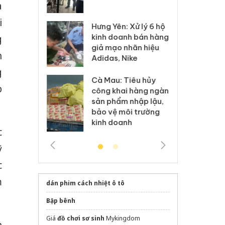
a
 sào giả
bá
i
Hưng Yên: Xử lý 6 hộ
óa: Tìm bị
Th
kinh doanh bán hàng
g
g vụ án buôn
hạ
giả mạo nhãn hiệu
h sữa
bá
h
Adidas, Nike
 giả
Mo
g
Cà Mau: Tiêu hủy
g: Đối tượng
An
p
công khai hàng ngàn
 đường dây
ch
sản phẩm nhập lậu,
 giả tại Phú
bá
bảo vệ môi trường
 đầu thú
Qu
kinh doanh
c
ỹ
c
m
dán phim cách nhiệt ô tô
Bập bênh
Giá
đồ chơi sơ sinh
Mykingdom