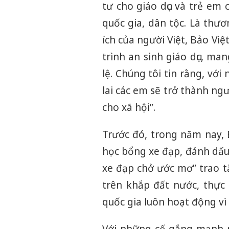
tư cho giáo dục và trẻ em 
quốc gia, dân tộc. Là thư
ích của người Việt, Bảo 
trình an sinh giáo dục, ma
lệ. Chúng tôi tin rằng, vớ
lai các em sẽ trở thành ng
cho xã hội”.
Trước đó, trong năm nay, 
học bổng xe đạp, đánh dấu
xe đạp chở ước mơ” trao t
trên khắp đất nước, thự
quốc gia luôn hoạt động vì l