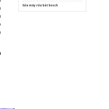
n
Sửa máy rửa bát bosch
m
h
o
à
h