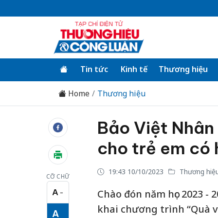
Tin tức
Kinh tế
Thương hiệu
Home
Thương hiệu
Bảo Việt Nhân 
cho trẻ em có
19:43 10/10/2023
Thương hiệ
CỠ CHỮ
A
Chào đón năm học 2023 - 2
−
Cỡ chữ nhỏ
khai chương trình “Quà vu
A