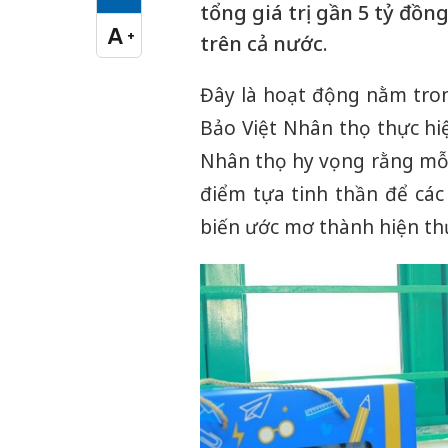
Cỡ chữ vừa
tổng giá trị gần 5 tỷ đồn
A
+
trên cả nước.
Cỡ chữ lớn
Đây là hoạt động nằm tron
Bảo Việt Nhân thọ thực hiệ
Nhân thọ hy vọng rằng mỗi
điểm tựa tinh thần để các
biến ước mơ thành hiện th