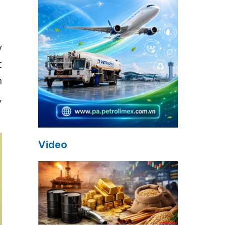
y
t
h
,
Video