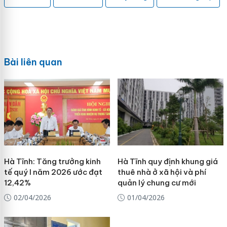
Bài liên quan
Hà Tĩnh: Tăng trưởng kinh
Hà Tĩnh quy định khung giá
tế quý I năm 2026 ước đạt
thuê nhà ở xã hội và phí
12,42%
quản lý chung cư mới
02/04/2026
01/04/2026