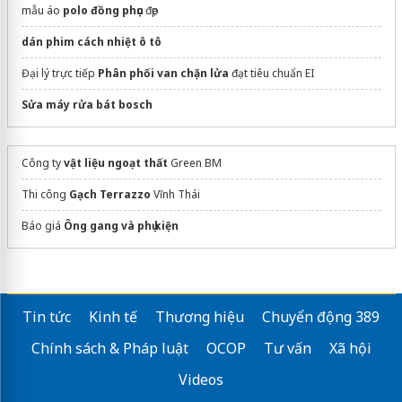
mẫu áo
polo đồng phục
đẹp
dán phim cách nhiệt ô tô
Đại lý trực tiếp
Phân phối van chặn lửa
đạt tiêu chuẩn EI
Sửa máy rửa bát bosch
Công ty
vật liệu ngoạt thất
Green BM
Thi công
Gạch Terrazzo
Vĩnh Thái
Báo giá
Ông gang và phụ kiện
Tin tức
Kinh tế
Thương hiệu
Chuyển động 389
Chính sách & Pháp luật
OCOP
Tư vấn
Xã hội
Videos