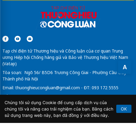
Tạp chí điện tử Thương hiệu và Công luận của cơ quan Trung
ương Hiệp hội Chống hàng giả và Bảo vệ Thương hiệu Việt Nam
(Vatap)
A
Tòa soạn: Ngõ 56/ B5D6 Trương Công Giai - Phường Cầu Giấy -
Thành phố Hà Nội
Email:
thuonghieucongluan@gmail.com
- ĐT: 093 172 5555
Tổng Biên Tập: Vũ Đức Thuận
Chúng tôi sử dụng Cookie để cung cấp dịch vụ của
Giấy phép hoạt động báo chí điện tử số 64/GP-BTTTT do Bộ
chúng tôi và nâng cao trải nghiệm của bạn. Bằng cách
OK
Thông tin và Truyền thông cấp ngày 21/2/2020.
sử dụng trang web này, bạn đã đồng ý với điều này.