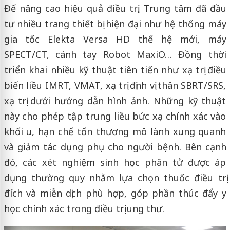
Để nâng cao hiệu quả điều trị, Trung tâm đã đầu
tư nhiều trang thiết bị hiện đại như hệ thống máy
gia tốc Elekta Versa HD thế hệ mới, máy
SPECT/CT, cánh tay Robot MaxiO… Đồng thời
triển khai nhiều kỹ thuật tiên tiến như xạ trị điều
biến liều IMRT, VMAT, xạ trị định vị thân SBRT/SRS,
xạ trị dưới hướng dẫn hình ảnh. Những kỹ thuật
này cho phép tập trung liều bức xạ chính xác vào
khối u, hạn chế tổn thương mô lành xung quanh
và giảm tác dụng phụ cho người bệnh. Bên cạnh
đó, các xét nghiệm sinh học phân tử được áp
dụng thường quy nhằm lựa chọn thuốc điều trị
đích và miễn dịch phù hợp, góp phần thúc đẩy y
học chính xác trong điều trị ung thư.