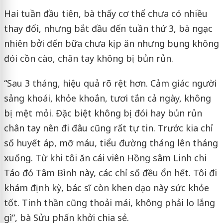
Hai tuần đầu tiên, bà thấy cơ thể chưa có nhiều
thay đổi, nhưng bắt đầu đến tuần thứ 3, bà ngạc
nhiên bởi đến bữa chưa kịp ăn nhưng bụng không
đói cồn cào, chân tay không bị bủn rủn.
“Sau 3 tháng, hiệu quả rõ rệt hơn. Cảm giác người
sảng khoái, khỏe khoắn, tươi tắn cả ngày, không
bị mệt mỏi. Đặc biệt không bị đói hay bủn rủn
chân tay nên đi đâu cũng rất tự tin. Trước kia chỉ
số huyết áp, mỡ máu, tiểu đường tháng lên tháng
xuống. Từ khi tôi ăn cái viên Hồng sâm Linh chi
Táo đỏ Tâm Bình này, các chỉ số đều ổn hết. Tôi đi
khám định kỳ, bác sĩ còn khen dạo này sức khỏe
tốt. Tinh thần cũng thoải mái, không phải lo lắng
gì”, bà Sửu phấn khởi chia sẻ.