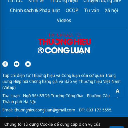
Tin tức
Kinh tế
Thương hiệu
Chuyển động 389
Chính sách & Pháp luật
OCOP
Tư vấn
Xã hội
Videos
Tạp chí điện tử Thương hiệu và Công luận của cơ quan Trung
ương Hiệp hội Chống hàng giả và Bảo vệ Thương hiệu Việt Nam
(Vatap)
A
Tòa soạn: Ngõ 56/ B5D6 Trương Công Giai - Phường Cầu Giấy -
Thành phố Hà Nội
Email:
thuonghieucongluan@gmail.com
- ĐT: 093 172 5555
Tổng Biên Tập: Vũ Đức Thuận
Chúng tôi sử dụng Cookie để cung cấp dịch vụ của
Giấy phép hoạt động báo chí điện tử số 64/GP-BTTTT do Bộ