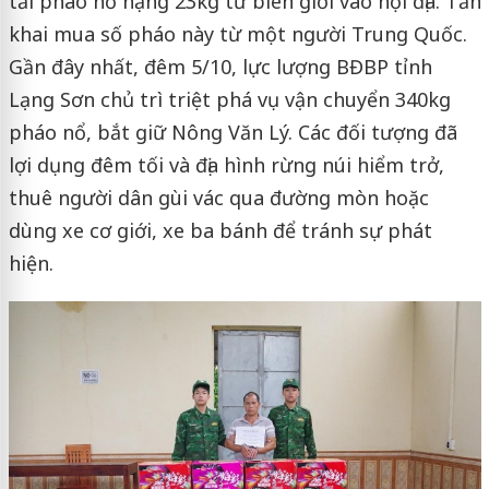
tải pháo nổ nặng 23kg từ biên giới vào nội địa. Tấn
khai mua số pháo này từ một người Trung Quốc.
Gần đây nhất, đêm 5/10, lực lượng BĐBP tỉnh
Lạng Sơn chủ trì triệt phá vụ vận chuyển 340kg
pháo nổ, bắt giữ Nông Văn Lý. Các đối tượng đã
lợi dụng đêm tối và địa hình rừng núi hiểm trở,
thuê người dân gùi vác qua đường mòn hoặc
dùng xe cơ giới, xe ba bánh để tránh sự phát
hiện.