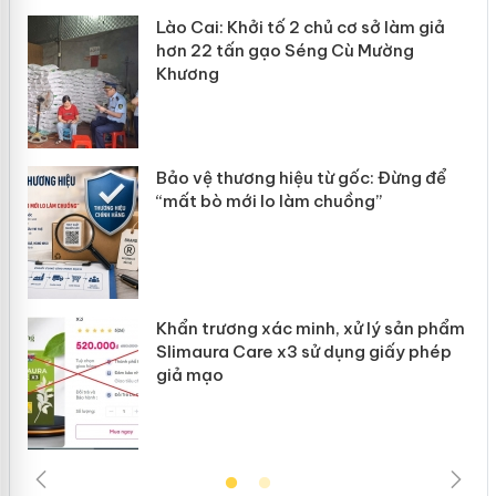
mại
Lào Cai: Khởi tố 2 chủ cơ sở làm giả
hơn 22 tấn gạo Séng Cù Mường
Khương
àng
ản
Bảo vệ thương hiệu từ gốc: Đừng để
“mất bò mới lo làm chuồng”
Khẩn trương xác minh, xử lý sản phẩm
Slimaura Care x3 sử dụng giấy phép
giả mạo