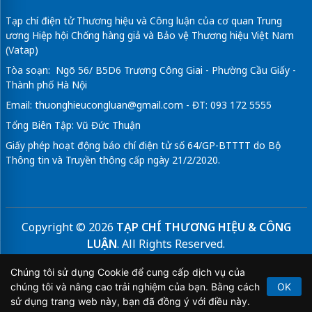
Tạp chí điện tử Thương hiệu và Công luận của cơ quan Trung
ương Hiệp hội Chống hàng giả và Bảo vệ Thương hiệu Việt Nam
(Vatap)
Tòa soạn: Ngõ 56/ B5D6 Trương Công Giai - Phường Cầu Giấy -
Thành phố Hà Nội
Email:
thuonghieucongluan@gmail.com
- ĐT: 093 172 5555
Tổng Biên Tập: Vũ Đức Thuận
Giấy phép hoạt động báo chí điện tử số 64/GP-BTTTT do Bộ
Thông tin và Truyền thông cấp ngày 21/2/2020.
Copyright © 2026
TẠP CHÍ THƯƠNG HIỆU & CÔNG
LUẬN
. All Rights Reserved.
Bản quyền thuộc Tạp chí Thương hiệu và Công luận. Cấm
Chúng tôi sử dụng Cookie để cung cấp dịch vụ của
sao chép dưới mọi hình thức nếu không có sự chấp thuận
chúng tôi và nâng cao trải nghiệm của bạn. Bằng cách
OK
bằng văn bản.
sử dụng trang web này, bạn đã đồng ý với điều này.