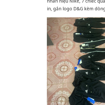
nhãn hiệu Nike, 7 chiếc qu
in, gắn logo D&G kèm dòn