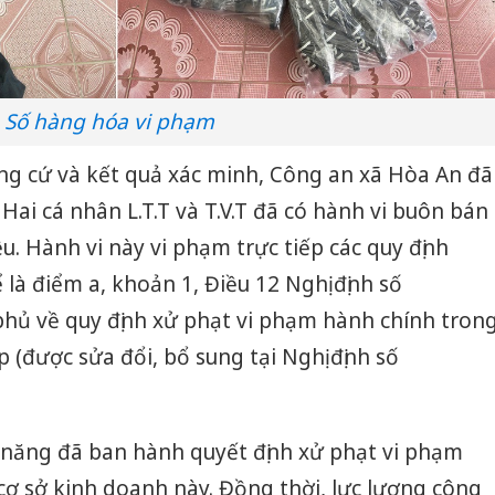
Số hàng hóa vi phạm
hứng cứ và kết quả xác minh, Công an xã Hòa An đã
 Hai cá nhân L.T.T và T.V.T đã có hành vi buôn bán
. Hành vi này vi phạm trực tiếp các quy định
 là điểm a, khoản 1, Điều 12 Nghị định số
hủ về quy định xử phạt vi phạm hành chính tron
 (được sửa đổi, bổ sung tại Nghị định số
 năng đã ban hành quyết định xử phạt vi phạm
 cơ sở kinh doanh này. Đồng thời, lực lượng công