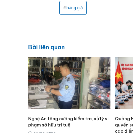
hàng giả
Bài liên quan
Nghệ An tăng cường kiểm tra, xử lý vi
Quảng Ni
phạm sở hữu trí tuệ
quyền sở
cao điể