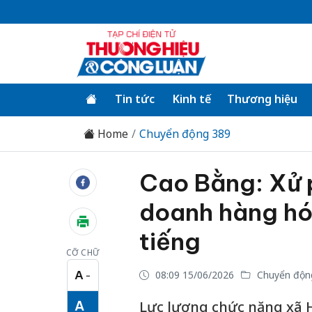
Tin tức
Kinh tế
Thương hiệu
Home
Chuyển động 389
Cao Bằng: Xử p
doanh hàng hó
tiếng
CỠ CHỮ
A
08:09 15/06/2026
Chuyển độn
−
Cỡ chữ nhỏ
A
Lực lượng chức năng xã H