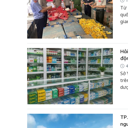
1
Từ 
quố
gia
tiề
chứ
Hải
độ
4
Sở 
trê
dượ
TP.
ng