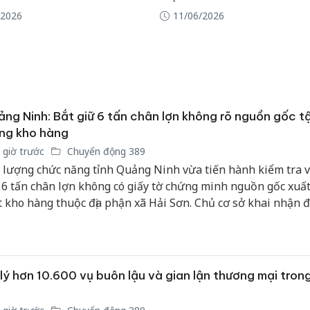
sản phẩ
/2026
11/06/2026
bảo vệ 
kinh do
Công an
tìm bị h
án sản 
bán yến
ng Ninh: Bắt giữ 6 tấn chân lợn không rõ nguồn gốc t
ng kho hàng
Thanh H
 giờ trước
Chuyển động 389
hại tron
 lượng chức năng tỉnh Quảng Ninh vừa tiến hành kiểm tra v
bán bìn
 6 tấn chân lợn không có giấy tờ chứng minh nguồn gốc xuất
Moyuum
 kho hàng thuộc địa phận xã Hải Sơn. Chủ cơ sở khai nhận 
ẩn bị đưa số thực phẩm trôi nổi này ra thị trường tiêu thụ.
lý hơn 10.600 vụ buôn lậu và gian lận thương mại tron