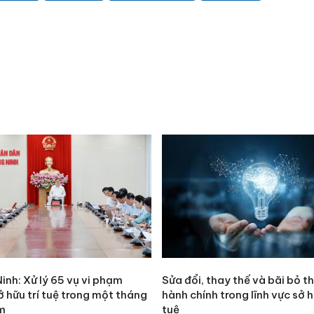
nh: Xử lý 65 vụ vi phạm
Sửa đổi, thay thế và bãi bỏ t
Cà Mau:
 hữu trí tuệ trong một tháng
hành chính trong lĩnh vực sở h
công kh
m
tuệ