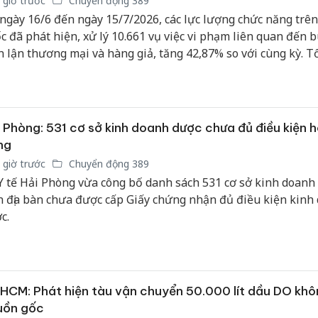
 giờ trước
Chuyển động 389
ngày 16/6 đến ngày 15/7/2026, các lực lượng chức năng trên
c đã phát hiện, xử lý 10.661 vụ việc vi phạm liên quan đến b
n lận thương mại và hàng giả, tăng 42,87% so với cùng kỳ. T
n thu nộp ngân sách nhà nước đạt hơn 2.283 tỷ đồng. Các cơ
c năng đã khởi tố hình sự 142 vụ án với 239 đối tượng vi p
 Phòng: 531 cơ sở kinh doanh dược chưa đủ điều kiện 
ng
 giờ trước
Chuyển động 389
Y tế Hải Phòng vừa công bố danh sách 531 cơ sở kinh doanh
n địa bàn chưa được cấp Giấy chứng nhận đủ điều kiện kinh
c.
HCM: Phát hiện tàu vận chuyển 50.000 lít dầu DO khô
uồn gốc