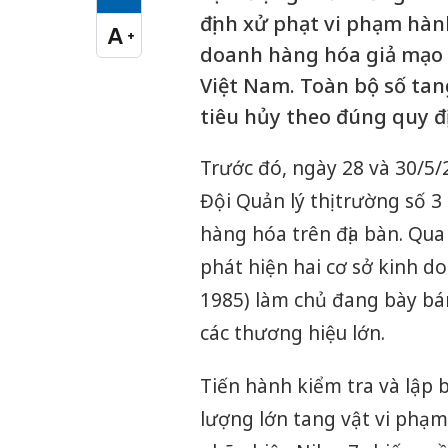
Cỡ chữ vừa
định xử phạt vi phạm hành
A
+
Cỡ chữ lớn
doanh hàng hóa giả mạo c
Việt Nam. Toàn bộ số tang
tiêu hủy theo đúng quy đị
Trước đó, ngày 28 và 30/5
Đội Quản lý thị trường số 3
hàng hóa trên địa bàn. Qua 
phát hiện hai cơ sở kinh do
1985) làm chủ đang bày bán
các thương hiệu lớn.
Tiến hành kiểm tra và lập b
lượng lớn tang vật vi phạm