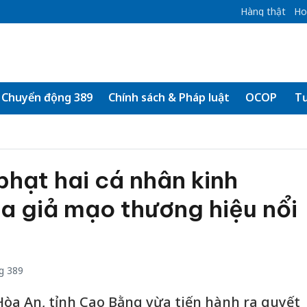
Hàng thật
Ho
Chuyển động 389
Chính sách & Pháp luật
OCOP
Tư
hạt hai cá nhân kinh
a giả mạo thương hiệu nổi
g 389
òa An, tỉnh Cao Bằng vừa tiến hành ra quyết