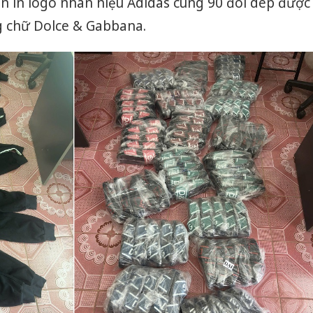
ần in logo nhãn hiệu Adidas cùng 90 đôi dép được
g chữ Dolce & Gabbana.