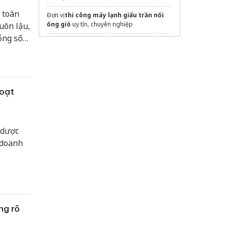
 toàn
Đơn vị
thi công máy lạnh giấu trần nối
ống gió
uy tín, chuyên nghiệp
uôn lậu,
ổng số
Khánh Hòa Review
 quan
https://khanhhoareview.com/
hạm.
giá máy rửa bát
Tổng kho
điện máy Phúc Khánh
Hà Nội
hoạt
 dược
 doanh
ng rõ