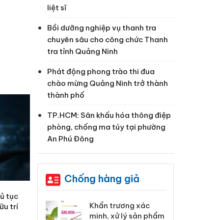
liệt sĩ
Bồi dưỡng nghiệp vụ thanh tra
chuyên sâu cho công chức Thanh
tra tỉnh Quảng Ninh
Phát động phong trào thi đua
chào mừng Quảng Ninh trở thành
thành phố
TP.HCM: Sân khấu hóa thông điệp
phòng, chống ma túy tại phường
An Phú Đông
Chống hàng giả
hủ tục
 Tiêu hủy
Khẩn trương xác
Cà
ữu trí
ai hàng ngàn
minh, xử lý sản phẩm
cô