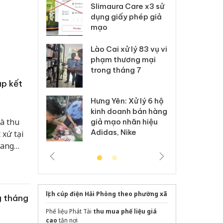
m nhập lậu,
Slimaura Care x3 sử
sả
môi trường
dụng giấy phép giả
bả
anh
mạo
ki
 Thanh Hóa
Lào Cai xử lý 83 vụ vi
Cô
ại trong vụ
phạm thương mại
tìm
xuất, buôn
trong tháng 7
án
 sào giả
bá
ập kết
Hưng Yên: Xử lý 6 hộ
óa: Tìm bị
Th
kinh doanh bán hàng
g vụ án buôn
hạ
à thu
giả mạo nhãn hiệu
h sữa
bá
Adidas, Nike
 xứ tại
 giả
Mo
đang
lịch cúp điện Hải Phòng theo phường xã
g tháng
Phế liệu Phát Tài
thu mua phế liệu giá
cao
tận nơi