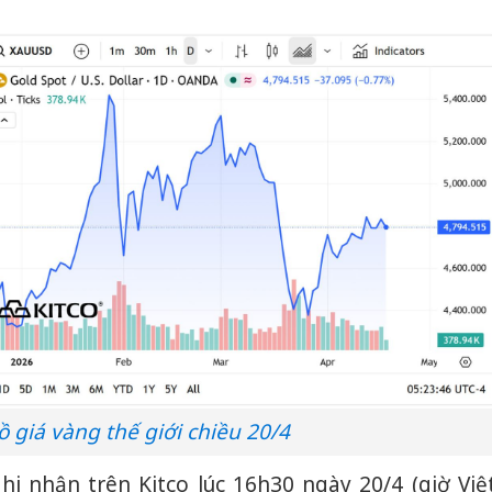
bán yến
Thanh H
hại tron
bán bìn
Moyuum
An Gian
chủ mưu
bán hàng
Quốc ra
ồ giá vàng thế giới chiều 20/4
ghi nhận trên Kitco lúc 16h30 ngày 20/4 (giờ Việ