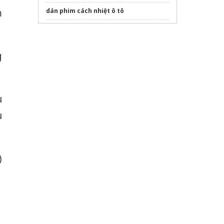
m
dán phim cách nhiệt ô tô
vàng 9999 hôm nay giá bao nhiêu 1 chỉ
Sửa máy rửa bát bosch
g
u
u
)