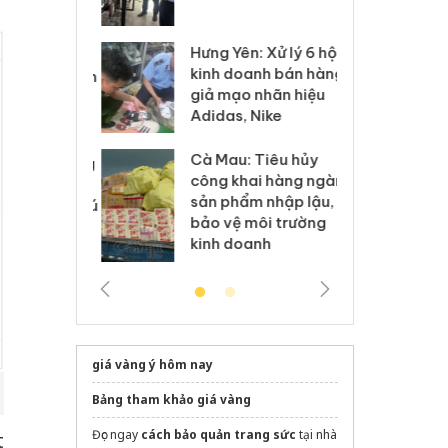
 sào giả
bá
Hưng Yên: Xử lý 6 hộ
óa: Tìm bị
Th
kinh doanh bán hàng
g vụ án buôn
hạ
giả mạo nhãn hiệu
h sữa
bá
Adidas, Nike
 giả
Mo
Cà Mau: Tiêu hủy
g: Đối tượng
An
công khai hàng ngàn
 đường dây
ch
sản phẩm nhập lậu,
 giả tại Phú
bá
bảo vệ môi trường
 đầu thú
Qu
kinh doanh
giá vàng ý hôm nay
Bảng tham khảo giá vàng
Đọc ngay
cách bảo quản trang sức
tại nhà
t