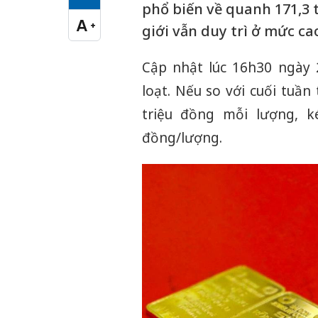
Cỡ chữ vừa
phổ biến về quanh 171,3 
A
+
giới vẫn duy trì ở mức ca
Cỡ chữ lớn
Cập nhật lúc 16h30 ngày 
loạt. Nếu so với cuối tuầ
triệu đồng mỗi lượng, k
đồng/lượng.