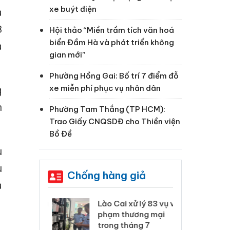
xe buýt điện
a
3
Hội thảo “Miền trầm tích văn hoá
biển Đầm Hà và phát triển không
à
gian mới”
Phường Hồng Gai: Bố trí 7 điểm đỗ
xe miễn phí phục vụ nhân dân
g
n
Phường Tam Thắng (TP HCM):
Trao Giấy CNQSDĐ cho Thiền viện
Bồ Đề
u
u
Chống hàng giả
a
 Thanh Hóa
Lào Cai xử lý 83 vụ vi
Cô
ại trong vụ
phạm thương mại
tìm
xuất, buôn
trong tháng 7
án