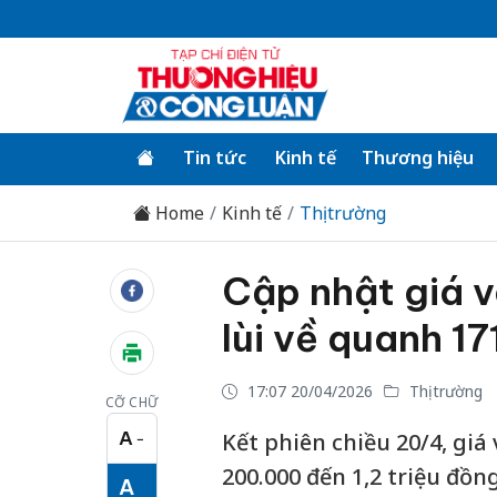
Tin tức
Kinh tế
Thương hiệu
Home
Kinh tế
Thị trường
Cập nhật giá 
lùi về quanh 1
17:07 20/04/2026
Thị trường
CỠ CHỮ
A
Kết phiên chiều 20/4, giá
−
Cỡ chữ nhỏ
200.000 đến 1,2 triệu đồn
A