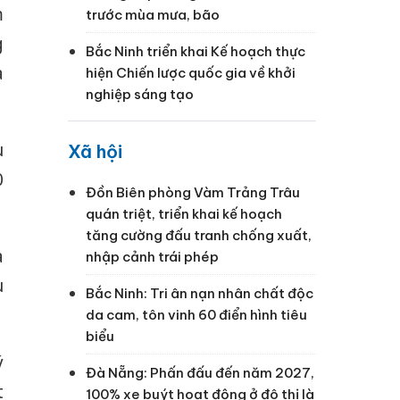
m
trước mùa mưa, bão
g
Bắc Ninh triển khai Kế hoạch thực
à
hiện Chiến lược quốc gia về khởi
nghiệp sáng tạo
u
Xã hội
0
Đồn Biên phòng Vàm Trảng Trâu
quán triệt, triển khai kế hoạch
tăng cường đấu tranh chống xuất,
a
nhập cảnh trái phép
u
Bắc Ninh: Tri ân nạn nhân chất độc
da cam, tôn vinh 60 điển hình tiêu
biểu
ý
Đà Nẵng: Phấn đấu đến năm 2027,
t
100% xe buýt hoạt động ở đô thị là