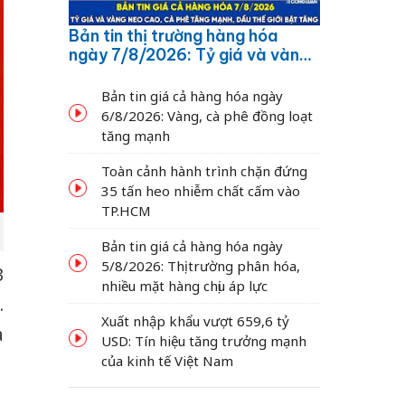
Bản tin thị trường hàng hóa
ngày 7/8/2026: Tỷ giá và vàng
neo cao, cà phê tăng mạnh,
dầu thế giới bật tăng
Bản tin giá cả hàng hóa ngày
6/8/2026: Vàng, cà phê đồng loạt
tăng mạnh
Toàn cảnh hành trình chặn đứng
35 tấn heo nhiễm chất cấm vào
TP.HCM
Bản tin giá cả hàng hóa ngày
5/8/2026: Thị trường phân hóa,
3
nhiều mặt hàng chịu áp lực
.
Xuất nhập khẩu vượt 659,6 tỷ
à
USD: Tín hiệu tăng trưởng mạnh
của kinh tế Việt Nam