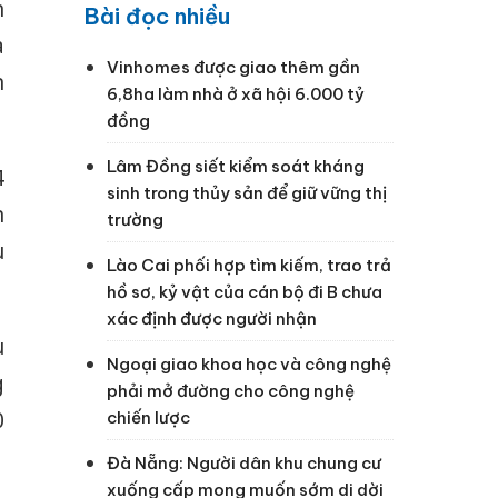
h
Bài đọc nhiều
a
Vinhomes được giao thêm gần
n
6,8ha làm nhà ở xã hội 6.000 tỷ
đồng
Lâm Đồng siết kiểm soát kháng
4
sinh trong thủy sản để giữ vững thị
n
trường
u
Lào Cai phối hợp tìm kiếm, trao trả
hồ sơ, kỷ vật của cán bộ đi B chưa
xác định được người nhận
u
Ngoại giao khoa học và công nghệ
g
phải mở đường cho công nghệ
0
chiến lược
Đà Nẵng: Người dân khu chung cư
xuống cấp mong muốn sớm di dời