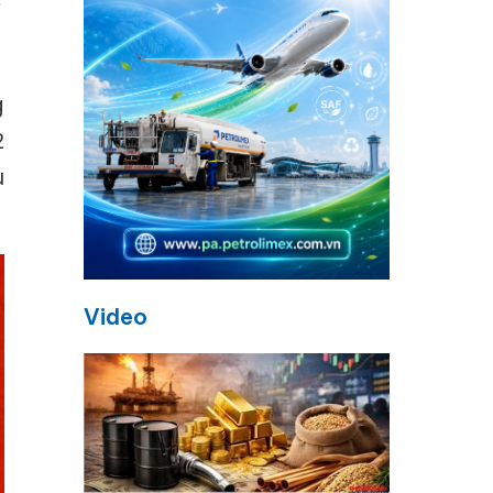
g
2
u
Video