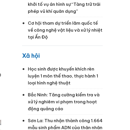
khởi tố vụ án hình sự “Tàng trữ trái
phép vũ khí quân dụng”
Cơ hội tham dự triển lãm quốc tế
về công nghệ vật liệu và xử lý nhiệt
tại Ấn Độ
Xã hội
Học sinh được khuyến khích rèn
p
luyện 1 môn thể thao, thực hành 1
loại hình nghệ thuật
Bắc Ninh: Tăng cường kiểm tra và
xử lý nghiêm vi phạm trong hoạt
động quảng cáo
Sơn La: Thu nhận thành công 1.664
mẫu sinh phẩm ADN của thân nhân