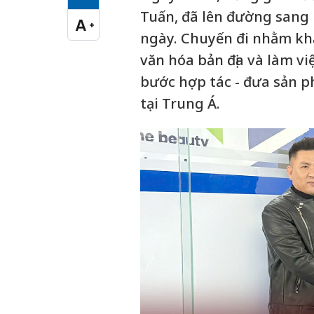
Cỡ chữ vừa
Tuấn, đã lên đường sang 
A
+
Cỡ chữ lớn
ngày. Chuyến đi nhằm khảo
văn hóa bản địa và làm vi
bước hợp tác - đưa sản 
tại Trung Á.