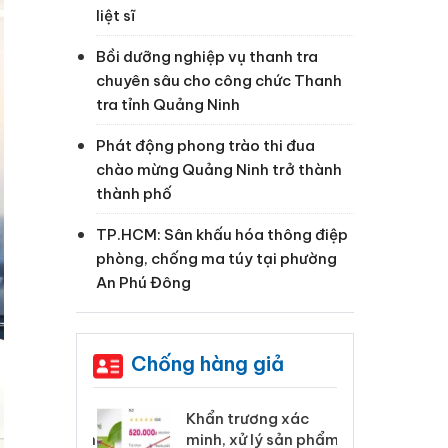
liệt sĩ
Bồi dưỡng nghiệp vụ thanh tra
chuyên sâu cho công chức Thanh
tra tỉnh Quảng Ninh
Phát động phong trào thi đua
chào mừng Quảng Ninh trở thành
thành phố
TP.HCM: Sân khấu hóa thông điệp
phòng, chống ma túy tại phường
An Phú Đông
Chống hàng giả
 Tiêu hủy
Khẩn trương xác
Cà
ai hàng ngàn
minh, xử lý sản phẩm
cô