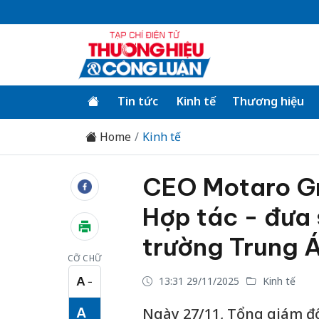
Tin tức
Kinh tế
Thương hiệu
Home
Kinh tế
CEO Motaro Gr
Hợp tác - đưa 
trường Trung 
CỠ CHỮ
A
13:31 29/11/2025
Kinh tế
−
Cỡ chữ nhỏ
A
Ngày 27/11, Tổng giám đ