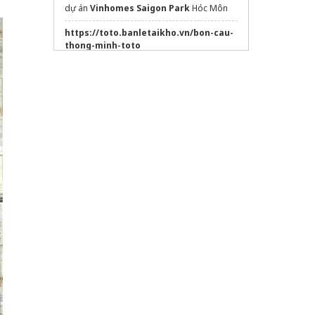
dự án
Vinhomes Saigon Park
Hóc Môn
https://toto.banletaikho.vn/bon-cau-
thong-minh-toto
Lusso Sai Gon
monrei saigon
Xem chi tiết dự án
Sun Bắc Ninh
Sửa máy rửa bát bosch
Gia công sữa tắm
trọn gói