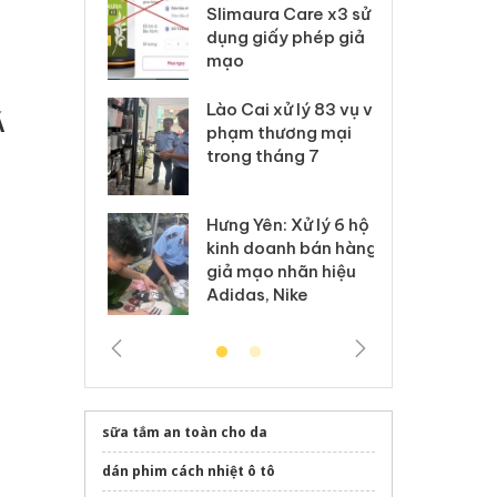
m nhập lậu,
Slimaura Care x3 sử
sả
môi trường
dụng giấy phép giả
bả
anh
mạo
ki
 Thanh Hóa
Lào Cai xử lý 83 vụ vi
Cô
Á
ại trong vụ
phạm thương mại
tìm
xuất, buôn
trong tháng 7
án
 sào giả
bá
Hưng Yên: Xử lý 6 hộ
óa: Tìm bị
Th
kinh doanh bán hàng
g vụ án buôn
hạ
giả mạo nhãn hiệu
h sữa
bá
Adidas, Nike
 giả
Mo
,
sữa tắm an toàn cho da
dán phim cách nhiệt ô tô