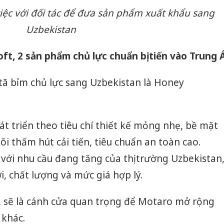
sản phẩ
ệc với đối tác để đưa sản phẩm xuất khẩu sang
bảo vệ 
kinh do
Uzbekistan
Công an
t, 2 sản phẩm chủ lực chuẩn bị tiến vào Trung 
tìm bị h
án sản 
ã bỉm chủ lực sang Uzbekistan là Honey
bán yến
Thanh H
hại tron
t triển theo tiêu chí thiết kế mỏng nhẹ, bề mặt
bán bìn
Moyuum
õi thấm hút cải tiến, tiêu chuẩn an toàn cao.
ới nhu cầu đang tăng của thị trường Uzbekistan
ợi, chất lượng và mức giá hợp lý.
, sẽ là cánh cửa quan trọng để Motaro mở rộng
 khác.