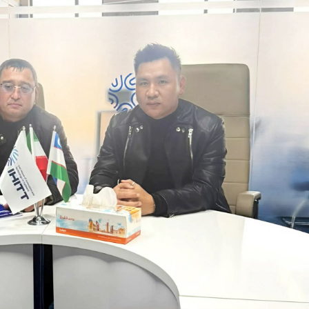
Cà Mau:
công kh